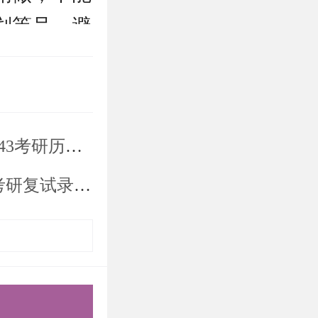
划等号，避
很差，就是
年分数线分析
试准备。除
优势不明
取分数线分析
知识点，研