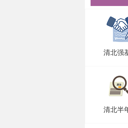
数字电子
简洁清晰
面试：展
面试主要
清北强
成绩单：
等，时间
个人自述
向，要挖
清北半
兴趣。面
的同学，