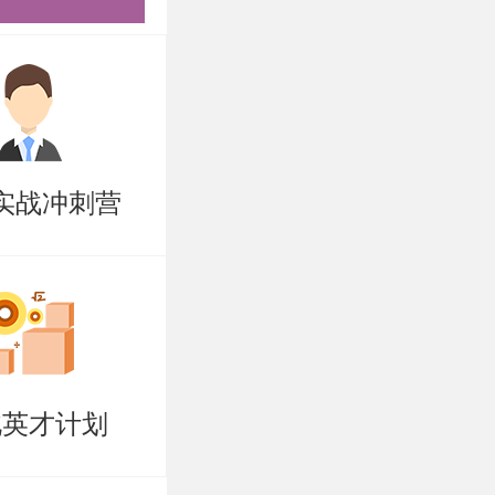
多画，总结
实战冲刺营
磁场、信号
看看。
自不同方
老师对你感
北英才计划
绩不占优势
力。