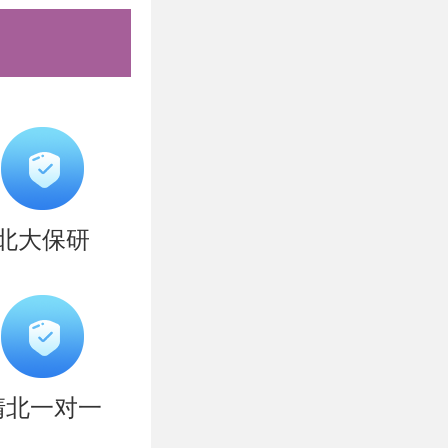
多参加几
还是精神面
息830考
北的同学们
北大保研
，难以坚
学子量身打
破营、清北
清北一对一
清北全年营