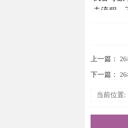
走流程。
免考场上
因为预期
复试要点
上一篇：
26
无论初试
了初试前
下一篇：
2
显，准备
当前位置:
笔试：模
模拟电子
究真题。