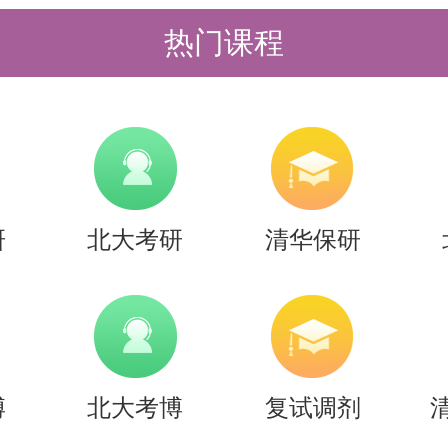
有针对性的复试模拟面试，建议大家
热门课程
拟的人一起找问题，无论是知识掌握
然后及时改正，亲测很有效。
于【26考研|清华大学电子工程系电子信
享】的内容，希望能帮助准备考研清
研
北大考研
清华保研
，提高上岸的成功率！
是，考清北竞争大，压力大，没方法
清北-清北考研集训营，为清北考研
北先行营、清北强基营、清北暑期突
博
北大考博
复试调剂
清北冲刺营，更有清北清北半年营和