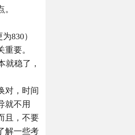
点。
为830）
关重要。
基本就稳了，
换对，时间
导就不用
而且，不要
了解一些考