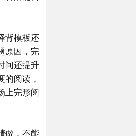
择背模板还
题原因，完
时间还提升
度的阅读，
场上完形阅
精做，不能