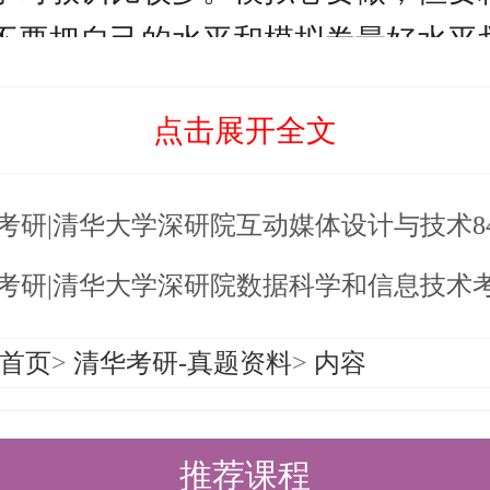
不要把自己的水平和模拟卷最好水平
心态大幅波动。我考前自信，但考得
点击展开全文
过高，遇到难题心态崩了。
考研|清华大学深研院互动媒体设计与技术843考研历
考得怎么样，休整后都要立即投入复
十五名和不过线的同学，其他人复试
6考研|清华大学深研院数据科学和信息技术考研复试录
得越早越主动。
首页
>
清华考研-真题资料
>
内容
数电
技术：需要花费大量精力，重点理解
推荐课程
近年还要关注书后习题的选填部分。