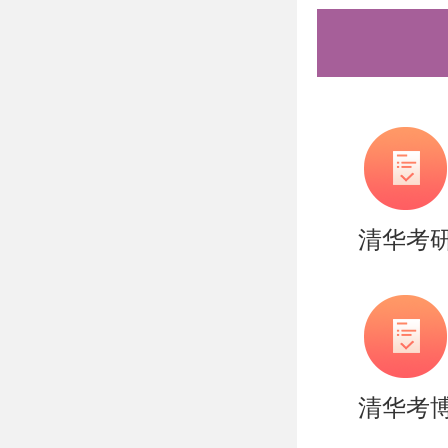
盛世清北
次。和模
貌上的，
以上是关
研经验分
清华考
节约时间
需要说的
持。盛世
造，有清
清华考
实战营、