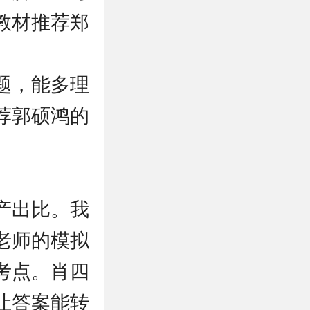
教材推荐郑
题，能多理
荐郭硕鸿的
产出比。我
老师的模拟
考点。肖四
让答案能转