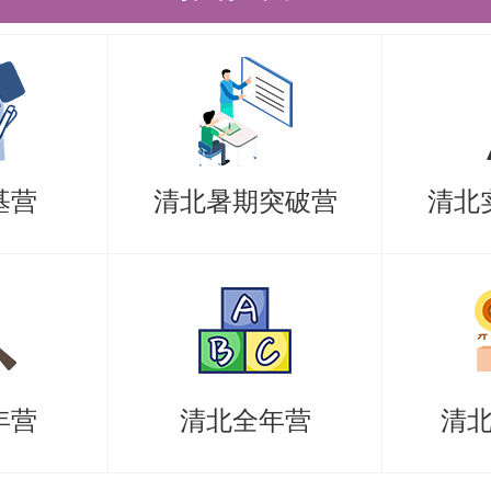
技术：真题多写多背，电路图要自己
的构图方法。
现全方位能力
关注成绩单和自述，要尽早准备。
基营
清北暑期突破营
清北
重点科目包括模数电、通信原理、电
允许的话程序设计和数据结构也可以
：不要把自己框死，面试老师可能来
掘自己全方位的能力与意愿，让更多
年营
清北全年营
清
试时精神面貌要自信，特别是初试成
要抱着积极的心态展现自己的专业能