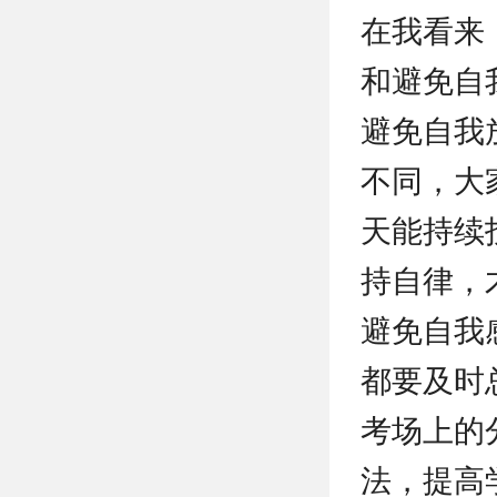
在我看来
和避免自
避免自我
不同，大
天能持续
持自律，
避免自我
都要及时
考场上的
法，提高