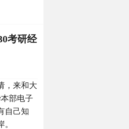
30考研经
请，来和大
华本部电子
有自己知
岸。