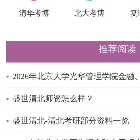
本书结构清晰，逻辑严密，语言流
清华考博
北大考博
复
中，既保留了原著的精髓，又融入
刻理解。作者以深厚的学术底蕴，
推荐阅读
器件知识讲解得通俗易懂，使读者
入。书中不仅注重理论知识的传授
的培养，通过大量的案例分析，让
知识解决实际问题。此外，本书还
盛世清北师资怎么样？
新了半导体领域的最新研究成果与
盛世清北-清北考研部分资料一览
了宝贵的学术参考与启示。