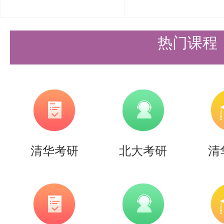
内容简介
本书从半导体材料的基本性质出发
热门课程
构、能带理论、载流子输运等基础
了PN结、金属 - 半导体接触、
件的工作原理与特性。此外，还详
晶体管、CMOS集成电路、光电
清华考研
北大考研
清
结构与应用。每一章节都配有丰富
读者能够直观理解并掌握复杂的概
内容特点