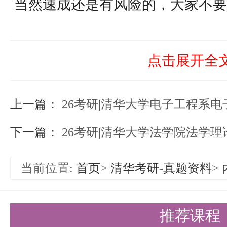
当然速成还是有风险的，大家不要
学和专业课没法速成。
（2）201英语一
点击展开全
我英语基础还可以，过了六级，所
上一篇：
每天花20-30分钟时间背单词（
26考研|清华大学电子工程系
些），花一个小时在往年真题上，
下一篇：
26考研|清华大学法学院法学
作文技巧。英语要以真题为主。真
当前位置:
首页
>
清华考研-真题资料
>
的句子和单词一定要试图看懂。做
或者去参考一下英语二的真题
推荐课程