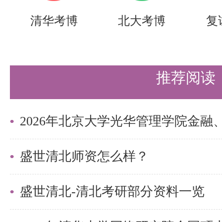
习。本科基础好的可以自己复习；
清华考博
北大考博
复
本科不是相关专业的，那么我建议
先看一遍课本（书里例题一定要重
推荐阅读
详细的解析），然后每一道课后题
有些课后题的数学要求很高，做不
课本后面的三套期末试卷可以做一
如果能拿到往年题的，一定要每个
盛世清北师资怎么样？
间太短，没做完所有的课后题，导
盛世清北-清北考研部分资料一览
不会做，所以复习时间时间充足的