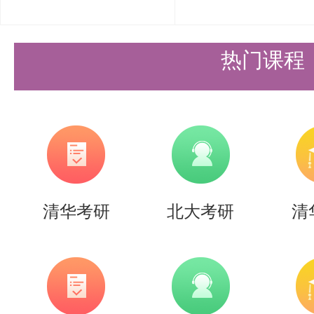
了）。
我的建议是跟着自己的复习节奏来
热门课程
学会了没，不要被别人的进度影响
遍答案并且改正。考研题是刷不完
量做到会一道题。
（4）专业课
清华考研
北大考研
清
对于盛世清北的学弟学妹们来说，
在下定决心报清华之前一直没看专
名截止，没有退路了，才买了清华