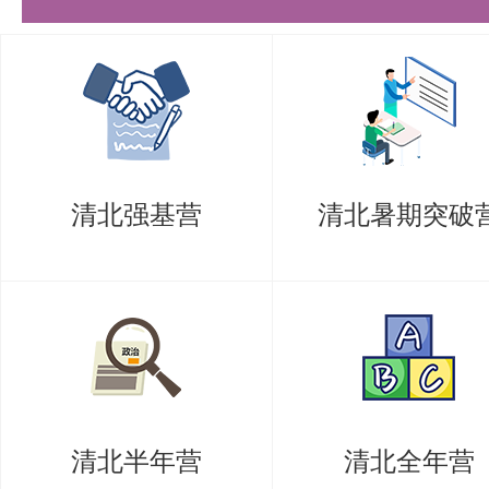
（3）301数学一
数学是学的最久的，但也是考的最
难题没必要死磕，做不出来就看答
有很严重的进度焦虑，因为周围很
清北强基营
清北暑期突破
模拟了，但是我还没开真题。
从03年真题开始（这一年开始数一是
分满）一天一套真题加改错，一直
真题（不用专门留一套等考前做，
候就不太有时间能完整的做完一整
清北半年营
清北全年营