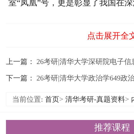
室“凤凰”号，更是彰显了我国在
力。
蔡中华研究员：在海洋微生物生态
点击展开全
及生态毒理学等领域有着深入研究
上一篇：
对于理解海洋生态系统的运行机
26考研|清华大学深研院电子信息（
王晓浩研究员：作为海洋工程研究
下一篇：
26考研|清华大学政治学649
术研究中心副主任，王研究员在仪
当前位置:
首页
>
清华考研-真题资料
>
卓越成就。其研究领域广泛覆盖仪
备制造等多个方面，为海洋技术的
推荐课程