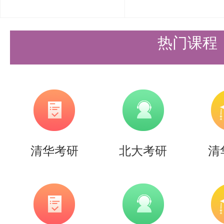
空间。
盛世清北，始终致力于为清北学子
热门课程
辅导服务。我们相信，通过我们的
揣梦想的学子都能在考研路上披荆
实现自己的学术与职业梦想。
以上是关于【26考研|清华大学深
清华考研
北大考研
清
术与工程）考研备考资料】的内容
清北的同学们节约时间，提高上岸
需要说的是，考清北竞争大，压力