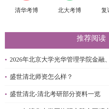
持。盛世清北-清北考研集训营，
清华考博
北大考博
复
造，有清北先行营、清北强基营、
实战营、清北冲刺营，更有清北清
推荐阅读
可选择，清北学长领学，班主任全
巧，专项技能拔高，学员遍布清华
清北。
更多清北考研备考资料及清北考研
盛世清北师资怎么样？
盛世清北老师。
盛世清北-清北考研部分资料一览