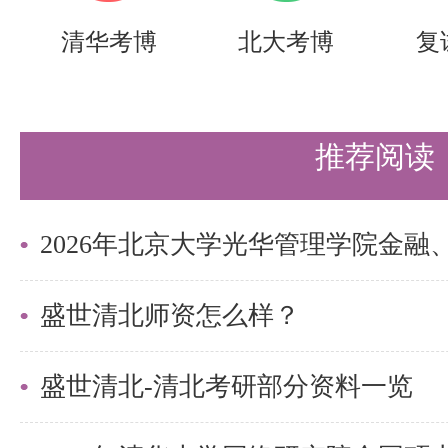
考研专业课参考书攻略】的内容，
清华考博
北大考博
复
北的同学们节约时间，提高上岸的
需要说的是，考清北竞争大，压力
推荐阅读
持。盛世清北-清北考研集训营，
造，有清北先行营、清北强基营、
实战营、清北冲刺营，更有清北清
可选择，清北学长领学，班主任全
盛世清北师资怎么样？
巧，专项技能拔高，学员遍布清华
盛世清北-清北考研部分资料一览
清北。