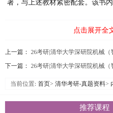
著，与上述教材紧密配套。该书内
统的动态数学模型、时域瞬态响应
性分析、误差分析和计算、综合与
点击展开全
性问题、计算机控制系统等多个章
上一篇：
题相对应。
26考研|清华大学深研院机械（智能
内容特色与价值
下一篇：
26考研|清华大学深研院机械（
详细解答：习题解对教材各章后的
当前位置:
首页
>
清华考研-真题资料
>
解答，为考生提供了清晰的解题思
些解答，考生可以更好地理解教材
推荐课程