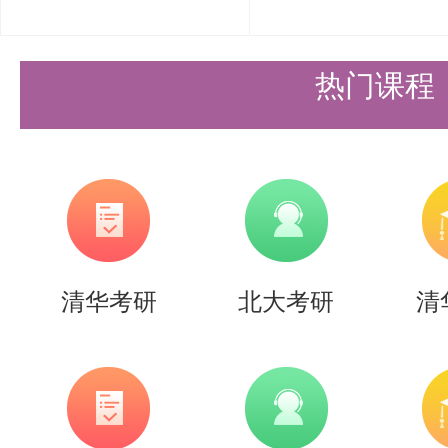
议考生在备考过程中，不仅要深入
可以关注相关领域的最新动态和研
热门课程
识面。同时，考生可以咨询盛世清
准确的备考信息和个性化的辅导方
考研清华深研院机械（智能制造）
战的征程，但只要考生选择合适的
清华考研
北大考研
清
习，就一定能够在专业课考试中取
北愿与各位考生携手共进，为实现
以上是关于【26考研|清华大学深