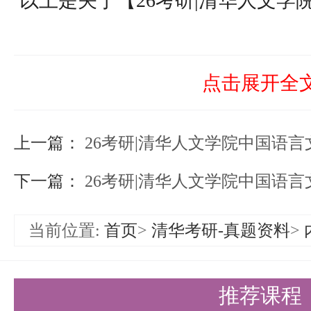
以上是关于【26考研|清华人文学
试科目解读】的内容，希望能帮助
节约时间，提高上岸的成功率！
点击展开全
需要说的是，考清北竞争大，压力
持。盛世清北-清北考研集训营，
上一篇：
26考研|清华人文学院中国语
造，有清北先行营、清北强基营、
下一篇：
26考研|清华人文学院中国语
实战营、清北冲刺营，更有清北清
当前位置:
首页
>
清华考研-真题资料
>
可选择，清北学长领学，班主任全
巧，专项技能拔高，学员遍布清华
推荐课程