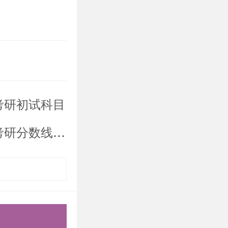
，也可供相
具有权威性
考研初试科目
能力设计计
分数线解读
了机械设计
的基础知识
部件的结构