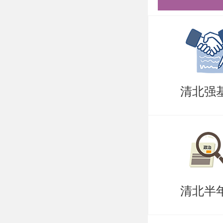
内容特点
全面覆盖
念、机械
作能力设
清北强
种机械零
点、应用
者提供了
工程案例
来。通过
清北半
的理论知