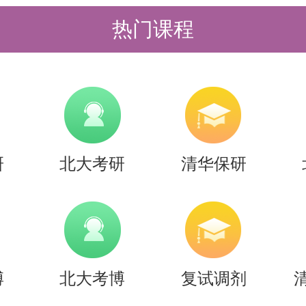
和技巧，提高解决实际问题的能力。
热门课程
，逻辑清晰，语言简洁明了，易于读
，书中还配有大量的例题、习题和思
课后练习和巩固所学知识，也为教师
教学资源。
研
北大考研
清华保研
于【26考研|清华机械工程系航空宇
考书】的内容，希望能帮助准备考研
间，提高上岸的成功率！
是，考清北竞争大，压力大，没方法
博
北大考博
复试调剂
清北-清北考研集训营，为清北考研