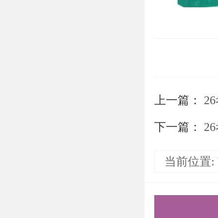
内容简介
该书主要
关工程技
和广泛影
上一篇：
2
全书分为
下一篇：
2
算、机械
的基本理
当前位置:
到各类常
设计等内