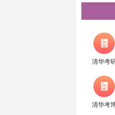
应用方法
安排合理
握。同时
读者进行
了丰富的
清华考
以上是关
术考研参
们节约时
需要说的
清华考
持。盛世