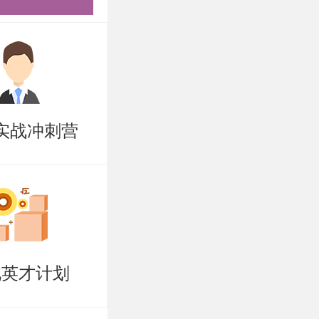
计的基本概
械零件的工
。对于每一
实战冲刺营
、类型、特
点等，为读
大量的实际
紧密结合起
握机械设计
北英才计划
际工程中的