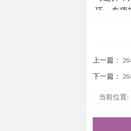
巧，专项
清北。
更多清北
盛世清北
上一篇：
2
下一篇：
2
当前位置: