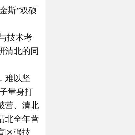
金斯”双硕
学与技术考
研清北的同
，难以坚
学子量身打
破营、清北
清北全年营
盲区强技