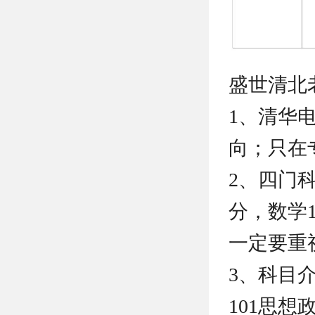
盛世清北
1、清华
向；只在
2、四门
分，数学1
一定要重
3、科目
101思