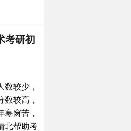
术考研初
人数较少，
分数较高，
年寒窗苦，
清北帮助考