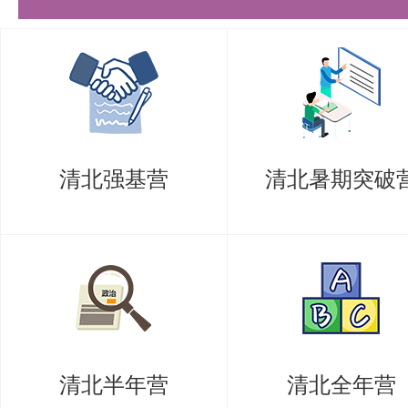
矢量积分定理：掌握高斯散度定理
积分定理。
正交曲线坐标系与场的唯一性定理
（如直角坐标、柱坐标、球坐标）
清北强基营
清北暑期突破
2. 电磁场的基本规律
电荷与电场：掌握库仑定律、高斯
本规律。
电流与磁场：理解电荷守恒定律、
流与磁场的基本规律。
清北半年营
清北全年营