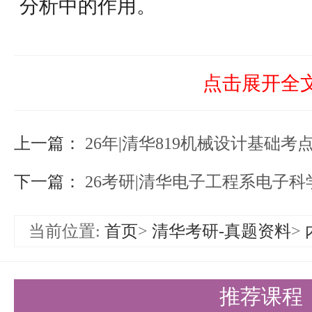
分析中的作用。
由系统函数零极点确定系统特性：
极点分析系统时域和频域特性的方
点击展开全
二、电磁场理论部分
上一篇：
1. 矢量分析与场论
26年|清华819机械设计基础考
矢量概念与运算：掌握矢量的基本
下一篇：
26考研|清华电子工程系电子科
质。
当前位置:
首页
>
清华考研-真题资料
>
矢量微分算子及恒等式：理解并掌
义、性质及恒等式。
推荐课程