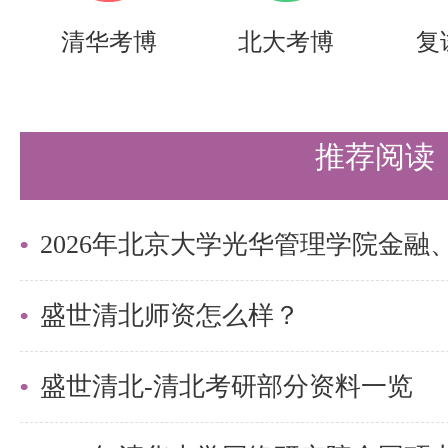
磁矢势与磁标势：了解磁矢势与磁
清华考博
北大考博
复
场分析中的应用。
磁场的能量与磁多极矩：掌握磁场
推荐阅读
极矩的概念。
4. 电磁波的传播与辐射
时谐电磁波的复数形式：理解时谐
法。
盛世清北师资怎么样？
坡印廷定理与坡印廷矢量：掌握坡
盛世清北-清北考研部分资料一览
廷矢量的物理意义。