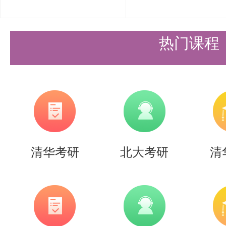
时变电磁场与麦克斯韦方程组：掌
电流（麦克斯韦-安培定律）及麦
热门课程
介质的电磁性质：了解电偶极子、
性质。
3. 静电场与静磁场
电势与电势的微分方程：掌握电势
清华考研
北大考研
清
微分方程。
静电场的能量与力：理解静电场的
方法。