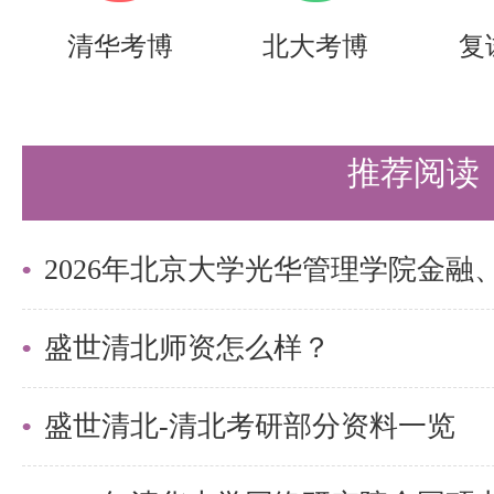
用这两本教材，结合盛世清北的专
清华考博
北大考博
复
力备考，最终实现自己的清华梦。
以上是关于【26考研|清华动力工
推荐阅读
考书详解】的内容，希望能帮助准
约时间，提高上岸的成功率！
需要说的是，考清北竞争大，压力
持。盛世清北-清北考研集训营，
盛世清北师资怎么样？
造，有清北先行营、清北强基营、
盛世清北-清北考研部分资料一览
实战营、清北冲刺营，更有清北清