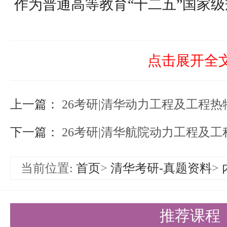
作为普通高等教育“十二五”国家
高等学校能源动力类、化工与制药
类、交通运输类、核工程类及土木
点击展开全
考清华动力工程及工程热物理专业
上一篇：
全面且权威的参考书籍，能够帮助
26考研|清华动力工程及工程热物理
系。
下一篇：
26考研|清华航院动力工程及工程
内容架构
当前位置:
首页
>
清华考研-真题资料
>
主线清晰，内容丰富：全书共13
程中数量守恒和质量蜕变为主线，
推荐课程