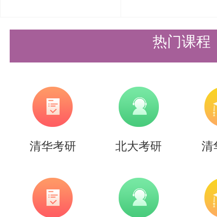
电厂、制冷设备等，分析其工作原
内容特色
热门课程
吸收新成果，培养创新能力：在加
书注重吸收当今热工科技成熟的新
到学科前沿知识。同时，强调学生
设置一些开放性的问题和研究性课
清华考研
北大考研
清
考、积极探索，培养他们的创新
备考清华大学动力工程及工程热物
考书是成功的关键一步。盛世清北