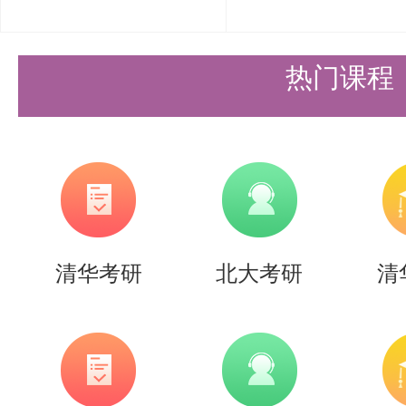
勤的努力和汗水。选择合适的参考
业辅导，相信你一定能够在考研中
热门课程
自己的清华梦想！
以上是关于【26考研|清华车辆与
研参考书解读】的内容，希望能帮
们节约时间，提高上岸的成功率！
清华考研
北大考研
清
需要说的是，考清北竞争大，压力
持。盛世清北-清北考研集训营，
造，有清北先行营、清北强基营、