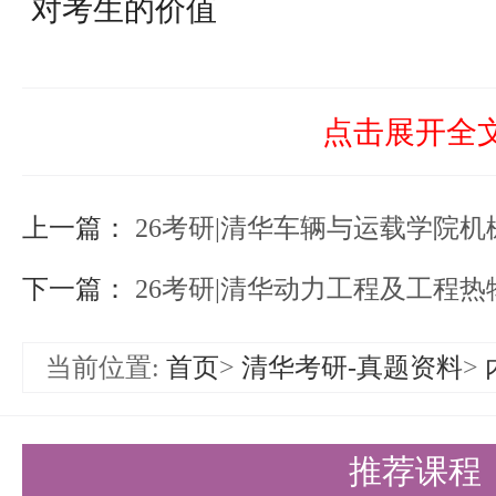
对考生的价值
对于备考清华车辆与运载学院机械
这本习题解是检验学习效果、提高
点击展开全
通过对照习题解，考生可以发现自
上一篇：
之处，及时进行查漏补缺。同时，
26考研|清华车辆与运载学院
程也能帮助考生更好地理解解题思
下一篇：
26考研|清华动力工程及工程热
准确性和效率。
当前位置:
首页
>
清华考研-真题资料
>
盛世清北的专业助力
考研清华，参考书的选择和学习固
推荐课程