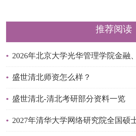
答，不仅给出了答案，还分析了解
能够明白每一步的依据和目的。这
推荐阅读
掌握解题方法非常有帮助。
紧密配合教材：与教材内容紧密配
地理解和掌握教材中的知识点。通
解，考生可以加深对教材内容的理
盛世清北师资怎么样？
果。
盛世清北-清北考研部分资料一览
在备考清华精密仪器系电子信息专
考书无疑具有重要的参考价值。盛