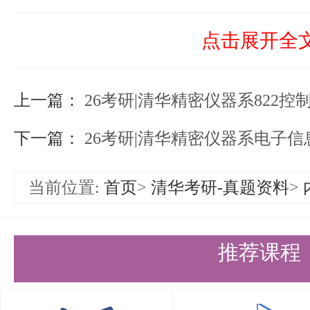
生提供了大量的练习机会，便于考
点击展开全
识。通过做题，考生可以加深对知
上一篇：
高解题能力。
26考研|清华精密仪器系822控
融入新技术新方法：教材融入了有
下一篇：
26考研|清华精密仪器系电子信
和新分析方法，使考生能够接触到
当前位置:
首页
>
清华考研-真题资料
>
野，为今后的科研和工作提供参考
《控制工程基础》（第4版）习题
推荐课程
大学出版社
适用人群与定位