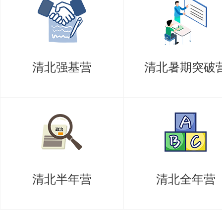
这本书主要是配合董景新、赵长德
础(第4版)》教材（该教材被列为
清北强基营
清北暑期突破
科国家级规划教材）而编写的，与
应。它可供机械类、仪器类及其他
考，也可供相关科研和工程技术人
清华精密仪器系电子信息专业的考
果、提升解题能力的重要工具。
清北半年营
清北全年营
核心内容涵盖