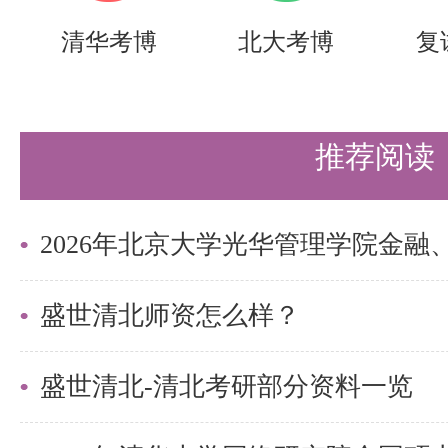
然已经涵盖了所有知识点和考点，
清华考博
北大考博
复
有些知识点的叙述不够简练和精确
全面掌握。
推荐阅读
因此，这一阶段要求考生将知识积
在做真题的过程中形成答题模式，
性巩固拔高，并进行真题适应性练
要点，强化自身复习薄弱项。
盛世清北师资怎么样？
冲刺模考阶段（11月-12月）：
盛世清北-清北考研部分资料一览
后期冲刺阶段，直接查看自己整理