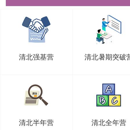
清华的专业课考察注重基础知识的
教材后，还需熟读教材，深入理解
题找出重点内容进行总结，全面掌
攻克重难点，并适当扩展知识面。
清北强基营
清北暑期突破
键语句，按重要性、相关性等标准
笔记。这个阶段可能会遇到一些难
避免钻牛角尖，先跳过去，把握全
论知识。
这一阶段要求考生能吃透参考书内
清北半年营
清北全年营