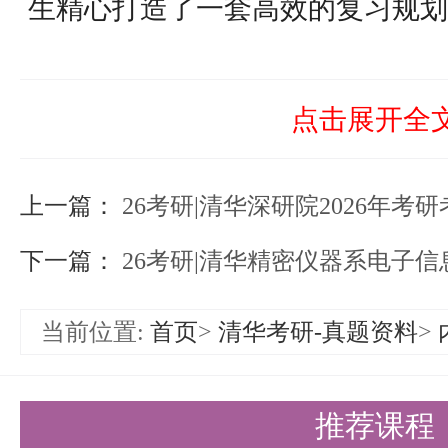
生精心打造了一套高效的复习规划
三个阶段。
考点梳理阶段（考试前一年10月份
点击展开全
统认知
上一篇：
首先，根据自己选择的机械工程专
26考研|清华深研院2026年
考试科目，挑选合适的参考书，有
下一篇：
26考研|清华精密仪器系电子
遍。在这个过程中，要全面熟悉教
当前位置:
首页
>
清华考研-真题资料
>
细致梳理，弄清每本书的章节分布
点章节所在，从而对这门课程有一
推荐课程