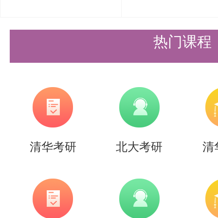
进行地毯式的复习，夯实基础，强
基本概念和基本模型。
热门课程
强化记忆阶段（8月-10月）：真
这个阶段要开始着手做真题。对于
可少的一步。先弄清考试形式、题
容，结合真题找出重点内容进行精
清华考研
北大考研
清
前后联系，建立整体框架结构。
然后动手做真题，同时多练习相关
题册，提高自己快速解答能力。在