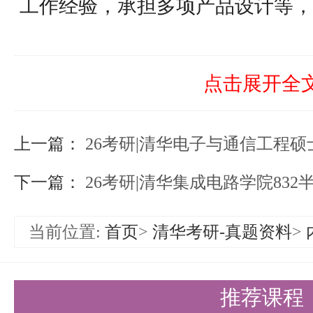
工作经验，承担多项产品设计等，
1993-1998年本科就读于清华大学，
利诺伊理工学院获工学博士，先后在美国R
点击展开全
公司、Qualcomm公司工作，20
上一篇：
开设硕士生英语、模拟电路课程，
26考研|清华电子与通信工程硕
通讯、物联网设计，是深圳市和广
下一篇：
26考研|清华集成电路学院832半
二、就业情况
当前位置:
首页
>
清华考研-真题资料
>
该专业就业范围广泛，毕业生可投
造、嵌入式系统、计算机控制技术
推荐课程