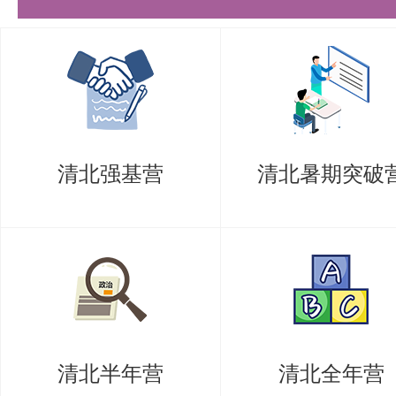
信息技术领域，从事研究、开发和
为，凭借清华大学深厚的学术底蕴
广泛的行业影响力，该专业毕业生
的竞争力，能够获得丰富的职业发
清北强基营
清北暑期突破
以上是关于【26考研|清华深研院
考资料】的内容，希望能帮助准备
时间，提高上岸的成功率！
需要说的是，考清北竞争大，压力
持。盛世清北-清北考研集训营，
清北半年营
清北全年营