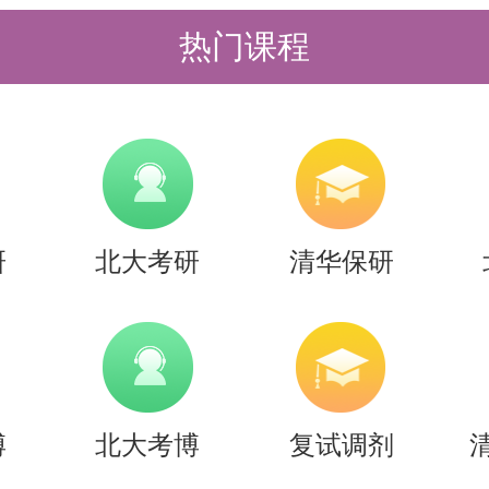
 4 年的分数线来看，各科目分数线趋
热门课程
与前两个方向相近。但总分数线存在波动
最高，为 355 分，竞争日益激烈。
，提前规划，提高复习质量。
研
北大考研
清华保研
分析
试线最低分是 325 分（2022 年、20
55 分（2024 年）。考生努力考分在 325
机会进入复试。录取最低分是 330 分
博
北大考博
复试调剂
 407 分（2024 年），即努力考分在 