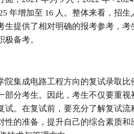
2025 年增加至 16 人。整体来看，招
考生提供了相对明确的报考参考，考
积极备考。
学院集成电路工程方向的复试录取比
一部分考生。因此，考生不仅要重视
复试。在复试前，要充分了解复试流
对性的准备，提升自己的综合素质和