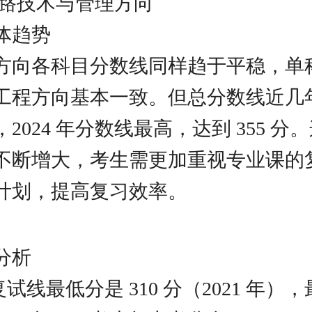
电路技术与管理方向
体趋势
年该方向各科目分数线同样趋于平稳，单
工程方向基本一致。但总分数线近几
2024 年分数线最高，达到 355 分
不断增大，考生需更加重视专业课的
计划，提高复习效率。
分析
复试线最低分是 310 分（2021 年）