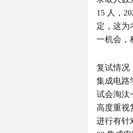
15 人，
定，这为
一机会，
复试情况
集成电路
试会淘汰
高度重视
进行有针