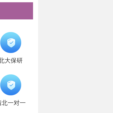
于稳定，单
，2024
考生需重视专
北大保研
23 年），
 - 355
（2022
清北一对一
330 -