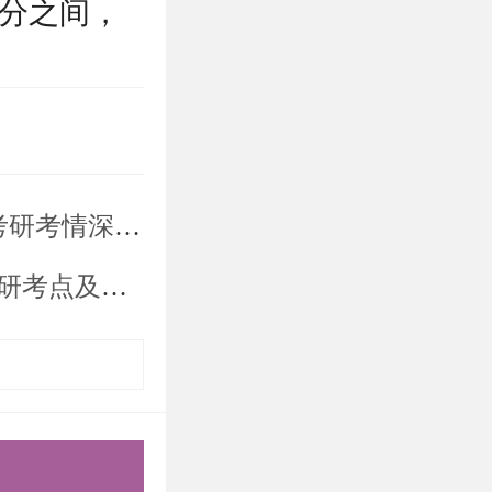
5 分之间，
2021
312 -
考情深度剖析
及真题剖析
 年为 29
年为 13
激烈。考生
自己的竞争