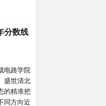
年分数线
成电路学院
。盛世清北
态的精准把
不同方向近