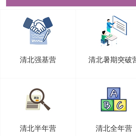
心态，面对困难和挑战时，不气馁
寻求专业的辅导和帮助：盛世清北
导经验，可以为考生提供个性化的
导服务。考生可根据自身需求，选
清北强基营
清北暑期突破
最后，盛世清北再次提醒广大考生
系，没有捷径可走。唯有脚踏实地
场学术角逐中脱颖而出，实现自己
生都能在这条道路上勇往直前，收
以上是关于【27考研|清华大学电
清北半年营
清北全年营