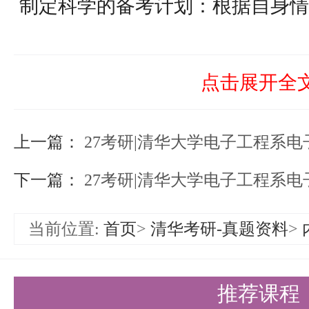
制定科学的备考计划：根据自身情
间，确保每门科目都能得到充分的
注重基础知识的巩固：考研不仅考
点击展开全
注重其对基础知识的掌握。考生需
上一篇：
做到融会贯通。
27考研|清华大学电子工程系电子
提升解题能力和应试技巧：通过大
下一篇：
27考研|清华大学电子工程系电
和准确率。同时，学会总结归纳，
当前位置:
首页
>
清华考研-真题资料
>
法和技巧。
保持积极的心态：考研是一场持久
推荐课程