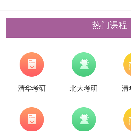
术考研初试科目备考攻略】的内容
清北的同学们节约时间，提高上岸
热门课程
需要说的是，考清北竞争大，压力
持。盛世清北-清北考研集训营，
造，有清北先行营、清北强基营、
实战营、清北冲刺营，更有清北清
清华考研
北大考研
清
可选择，清北学长领学，班主任全
巧，专项技能拔高，学员遍布清华
清北。