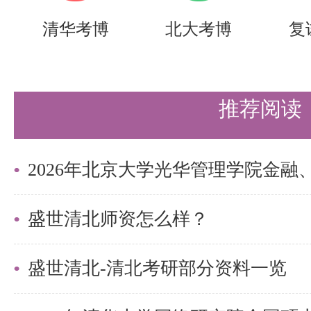
功、动能的基本概念是动能定理的
清华考博
北大考博
复
握其内涵，并会计算常见力的功、
练掌握质点和质点系动能定理，理
推荐阅读
念、机械能守恒定律，能够运用这
问题。三大动力学基本定理（动量
能定理）是解决动力学问题的有力
运用它们解决各种复杂的动力学问
盛世清北师资怎么样？
835 理论力学的考点涵盖了静力
盛世清北-清北考研部分资料一览
个方面，内容丰富且具有一定难度