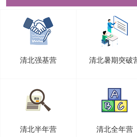
其内容。能够应用基本定律列写质
握质点动力学的求解方法，是解决
过列写微分方程，可以描述质点在
律，进而求解质点的运动状态。
清北强基营
清北暑期突破
动量定理和动量矩定理
动量和冲量概念是动量定理的基础
基本概念。熟练掌握动量定理、动
用，能够运用这些定理解决实际问
心运动守恒定律也是重要内容，考
清北半年营
清北全年营