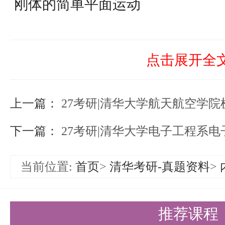
刚体的简单平面运动
定轴转动刚体的角速度、角加速度
和加速度的计算是刚体平面运动的
点击展开全
这些物理量的定义和计算方法，能
上一篇：
准确计算刚体内各点的速度和加速
27考研|清华大学航天航空学院机
运动状态和解决相关问题具有重要
下一篇：
27考研|清华大学电子工程系电子
动力学：揭示物体运动的内在规律
当前位置:
首页
>
清华考研-真题资料
>
牛顿三定律与质点运动微分方程
牛顿三定律是动力学的核心，考生
推荐课程