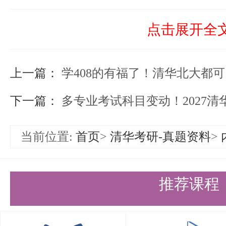
北京大学方面，以下院系和专业方
北大计算机学院：计算机科学与技
点击展开全
向，全部考408。
上一篇：
学408的有福了！清华北大都
北大智能学院：智能科学与技术专
下一篇：
多专业考试科目变动！2027清
也全部考408。
北大力学与工程科学学院：机械硕士
当前位置:
首页
>
清华考研-真题资料
>
北大先进制造与机器人学院：机械硕
北大软件与微电子学院：电子信息
推荐课程
能/网络与信息安全/新兴交叉学科