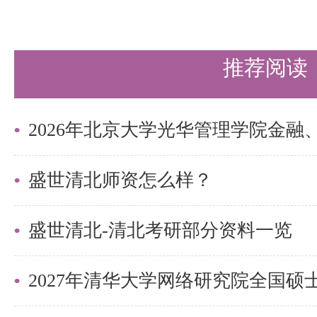
也已覆盖计算机系、网络研究院、
究生院（含人工智能、计算机技术
推荐阅读
以及求真书院等核心院系，同样形
容。两校虽路径不同，但均显示出
一命题的明确趋势。
盛世清北师资怎么样？
408专业课参考书
408考试涵盖数据结构、计算机
盛世清北-清北考研部分资料一览
算机网络四部分。以下为公认使用
大家参考（实际使用请以当年官方