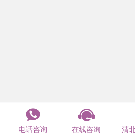
以上四科五本书，是408复习最经
牢，后面刷多少真题都白搭。
清北408直播及资料展示
针对清北408考研，盛世清北推
盖从初试到复试的完整链条。以下
标清北的同学重点关注。
电话咨询
在线咨询
清