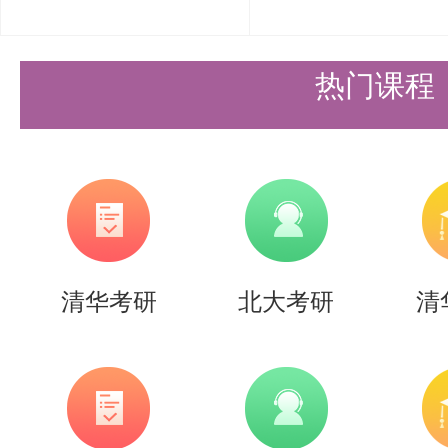
(2)考生的总成绩，根据上述两部
50%的权重进行计算(百分制)。
热门课程
（3）报名材料审核分数不计入总
四、初取规则
1、论文、面试成绩不及格者不予
2、各专家组在考试成绩合格的考
清华考研
北大考研
清
生人数，由高分到低分确定拟初取
以上是关于【
2025年北京大学
究生复试通知
】的内容，希望能帮