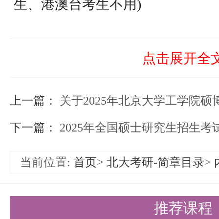
生、港澳台考生不用)
未于规定时间内前来参加复试者，
取资格。
点击展开全
三、复试规则
上一篇：
1、复试专家组
关于2025年北京大学工学院硕
复试专家组共2组，每组由5位招
下一篇：
2025年全国硕士研究生招生考试北京大学考点
小组进行复试。
当前位置:
首页
>
北大考研-简章目录
>
2、复试方式
(1)复试方式：论文、面试
推荐课程