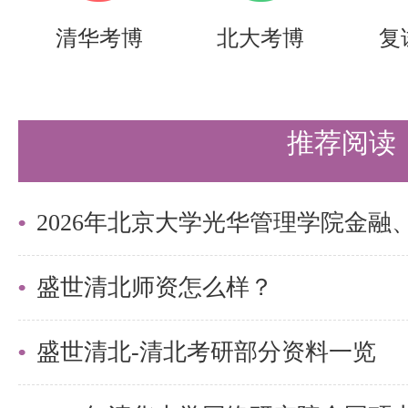
们节约时间，提高上岸的成功率！
清华考博
北大考博
复
需要说的是，考清北竞争大，压力
持。盛世清北-清北考研集训营，
推荐阅读
造，有清北先行营、清北强基营、
实战营、清北冲刺营，更有清北清
可选择，清北学长领学，班主任全
巧，专项技能拔高，学员遍布清华
盛世清北师资怎么样？
清北。
盛世清北-清北考研部分资料一览
更多清北考研备考资料及清北考研