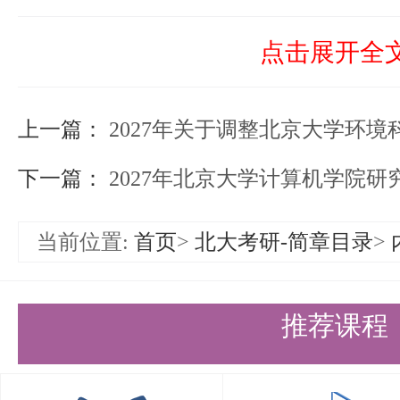
等交叉领域，是集成电路学科前沿
点击展开全
系统集成芯片设计、数模混合集成
上一篇：
路设计、智能硬件设计等研究方向
2027年关于调整北京大学环境科学与工程学院全国硕士研
片、传感器接口芯片、高速通信
下一篇：
2027年北京大学计算机学院研
AIoT、数模转换器、可测性设计
当前位置:
首页
>
北大考研-简章目录
>
究。
3、集成微纳系统
推荐课程
集成微纳系统技术涉及微电子学、
学、化学、生命科学以及人工智能