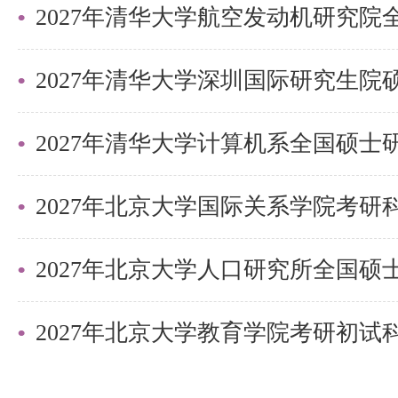
3
纳系统
王玮、吴文刚、杨振
2027年清华大学深圳国际研究生
锦文、郑雨晴
电子设
杜刚、郭冠男、黄鹏
计自动
云、林亦波、刘飞、
2027年北京大学国际关系学院考
4
化与计
彦、孙广宇、王润声
算系统
为
2027年北京大学教育学院考研初
导师介绍：https://ic.pku.edu.cn/szdw