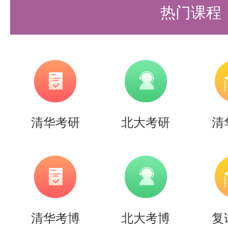
数字逻辑设计与验证、物理实现与
热门课程
真、器件工艺模型、TCAD等）
算机体系结构及系统，软硬件协同
DTCO/STCO协同设计等前沿研究
二、2027年集成电路学院招生导
清华考研
北大考研
清
序
研究方
博士生导师
号
向名称
蔡一茂、程哲、贺明
芊、黎明、刘力锋、
清华考博
北大考博
复