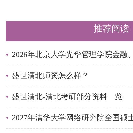
集成微
1
超、王金延、王嘉铭
纳电子
巍、魏进、吴恒、杨
推荐阅读
张兴、赵鹏
陈中建、盖伟新、贾
集成电
盛世清北师资怎么样？
2
廖怀林、汝嘉耘、沈
路设计
陶耀宇、于敦山
盛世清北-清北考研部分资料一览
韩金池、衡文正、胡
集成微
李志宏、卢奕鹏、王