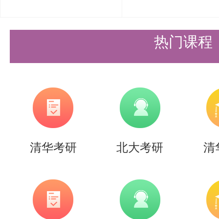
为，我校将取消其复试资格；如已
热门课程
我校将按教育部《国家教育考试违
学资格或学籍。
7、未按时到我校参加复试者，视
资格，相关后果由考生本人承担。
五、注意事项
清华考研
北大考研
清
复试期间食宿及交通费用自理。
本周请注意查收报名邮箱的邮件。
六、联系方式