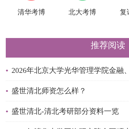
李老师 coeadmission@pku.edu.cn
清华考博
北大考博
复
以上是关于【2025年北京大学工
及安排】的内容，希望能帮助准备
推荐阅读
时间，提高上岸的成功率！
需要说的是，考清北竞争大，压力
持。盛世清北-清北考研集训营，
盛世清北师资怎么样？
造，有清北先行营、清北强基营、
盛世清北-清北考研部分资料一览
实战营、清北冲刺营，更有清北清
可选择，清北学长领学，班主任全