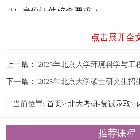
1）身份证件核查要求：
① 港澳地区申请者，须同时持香
点击展开全
份证和《港澳居民来往内地通行证
证》；
上一篇：
2025年北京大学环境科学与工程学院硕士研
注：不含持《港澳居民往来内地通
下一篇：
2025年北京大学硕士研究生招生考试初试
者。
当前位置:
首页
>
北大考研-复试录取
>
② 台湾地区申请者，须持在台湾
《台湾居民来往大陆通行证》或《
推荐课程
2）学历学位证书原件核查要求：