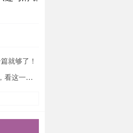
对于初试分
的模拟面
一篇就够了！
应变能力，
中高度重视
篇就够了！
轨至东直门