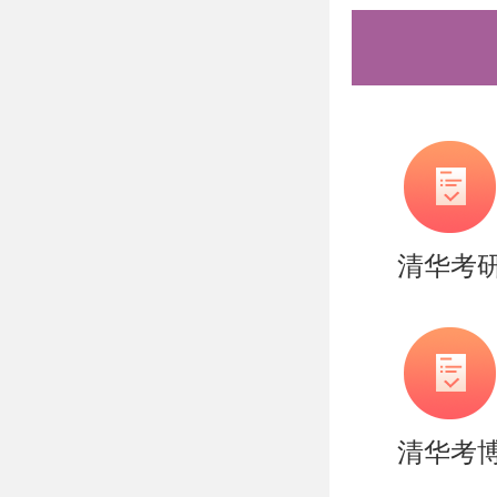
火车：北
询当年复
所），从
清华考
地铁4号
清华考