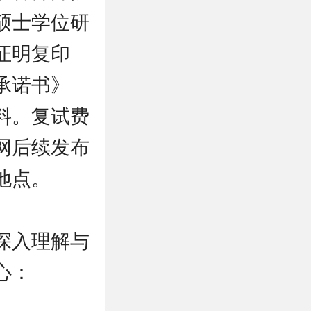
硕士学位研
证明复印
承诺书》
料。复试费
网后续发布
地点。
深入理解与
心：