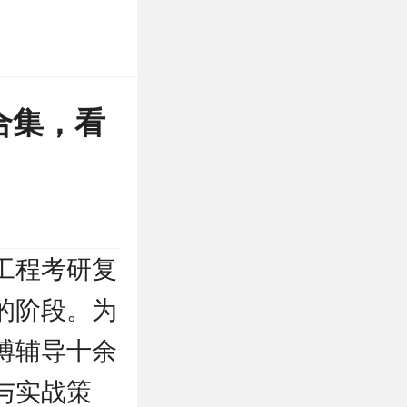
合集，看
工程考研复
的阶段。为
博辅导十余
与实战策