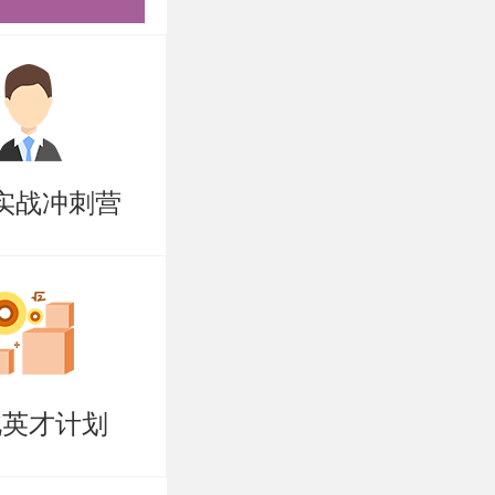
快线至草桥
合的线路。
实战冲刺营
北英才计划