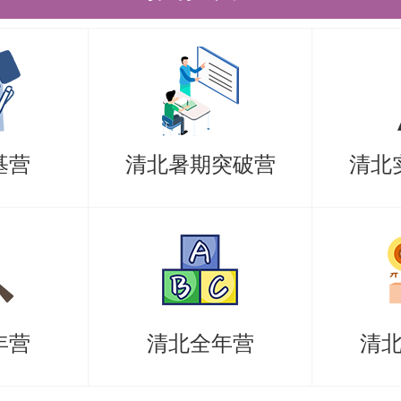
铁；抵达大兴国际机场，可乘坐机场
铁。之后均可通过地铁网络换乘至适
基营
清北暑期突破营
清北
年营
清北全年营
清