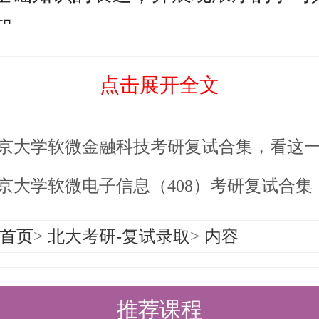
知。
与心态调整
点击展开全文
态与充分的模拟练习至关重要，尤其
跨专业考生。建议进行多次高还原度
京大学软微金融科技考研复试合集，看这
悉流程、锻炼在压力下的逻辑表达与
实考场中从容应对。盛世清北在辅导
京大学软微电子信息（408）考研复试合集，看这一
针对性训练。
首页
>
北大考研-复试录取
>
内容
与校内路线指引
：
推荐课程
达北京首都国际机场，可乘坐机场快