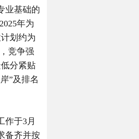
专业基础的
025年为
数计划约为
减，竞争强
最低分紧贴
岸”及排名
工作于3月
求备齐并按