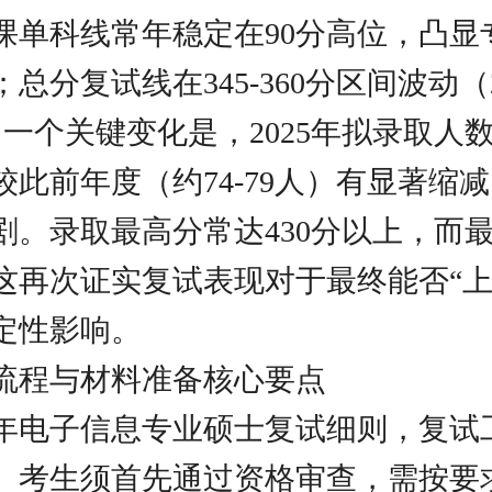
课单科线常年稳定在90分高位，凸显
总分复试线在345-360分区间波动（2
。一个关键变化是，2025年拟录取人
较此前年度（约74-79人）有显著缩
剧。录取最高分常达430分以上，而
这再次证实复试表现对于最终能否“上
定性影响。
流程与材料准备核心要点
25年电子信息专业硕士复试细则，复试
。考生须首先通过资格审查，需按要