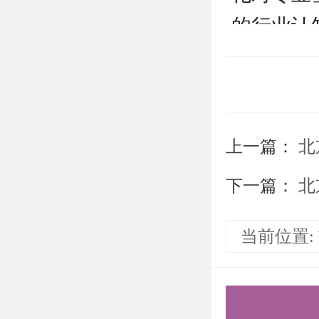
的行业认
全真模拟
良好的心
数边缘或
上一篇：
北
试，以熟
从而在真
下一篇：
北
此环节的
当前位置:
四、交通
抵达北京
飞机：抵