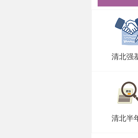
岸的成功
需要说的
持。盛世
造，有清
实战营、
清北强
可选择，
巧，专项
清北。
更多清北
清北半
盛世清北