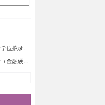
录取名单公示
计硕士）复试细则
士研究生统
单】的内
间，提高上