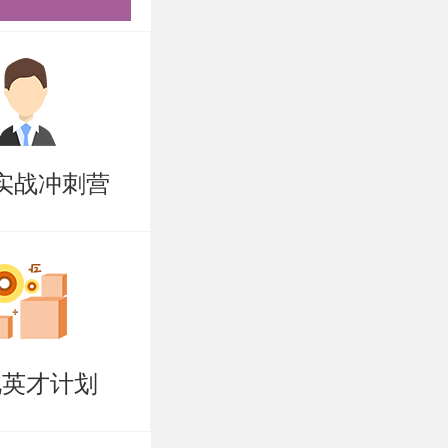
，难以坚
学子量身打
破营、清北
清北全年营
实战冲刺营
盲区强技
院系，专攻
问题，咨询
北英才计划