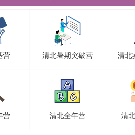
率。
是，考清北竞争大，压力大，没方法
清北-清北考研集训营，为清北考研
北先行营、清北强基营、清北暑期突
清北冲刺营，更有清北清北半年营和
基营
清北暑期突破营
清北
清北学长领学，班主任全程督学，补
技能拔高，学员遍布清华北大各主干
考研备考资料及清北考研集训营相关
年营
清北全年营
清
老师。