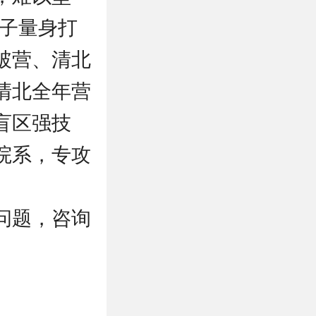
学子量身打
破营、清北
清北全年营
盲区强技
院系，专攻
问题，咨询