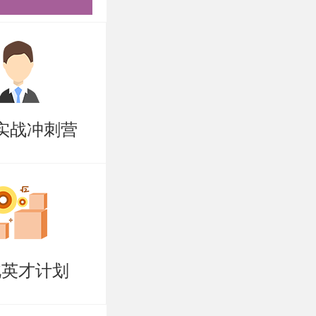
实战冲刺营
北英才计划