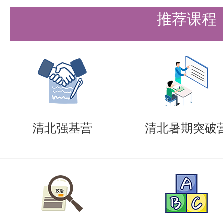
应届硕士毕业生提交所在培养单位
推荐课程
证明信原件；学历学位证书在国（
须同时提交由教育部留学服务中心
3.外语水平证明原件。
在查验外语水平证明原件的同时
IELTS、TOEFL、GRE、GMAT
清北强基营
清北暑期突破
还应登录官方网站进行在线核验。
4.考生本人签名的《诚信复试承
复试前考生须签订《诚信复试承诺