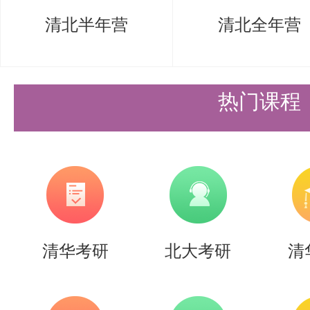
守，不得对外透露或传播复试试题
清北半年营
清北全年营
材料真实，诚信应试。
四、复试缴费
热门课程
港澳台考生通过线上方式缴纳复试
大研招网，登录个人账户，点击左
费标准 ：100元/人/次，参加两
试费按次收取。
五、注意事项
清华考研
北大考研
清
请考生收到复试邮件后，在规定时