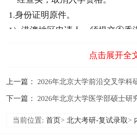
1.身份证明原件。
1）港澳地区申请人，须提交①香
份证和②《港澳居民来往内地通行
点击展开全
证》原件；
2）台湾地区申请人，须提交①在
上一篇：
2026年北京大学前沿交叉学科研究院留学生攻读
明和②《台湾居民来往大陆通行证
下一篇：
2026年北京大学医学部硕士研究生
证》原件；
当前位置:
首页
>
北大考研-复试录取
>
2.最高学历及学位证书原件。