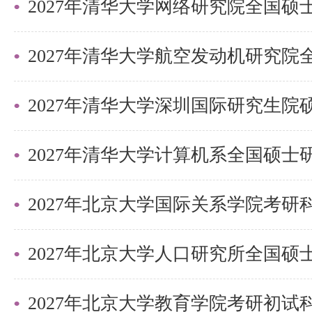
根据北京大学医学部第三临床医学
绩采用综合计分办法，实行百分制
权重如下：
2027年清华大学深圳国际研究生
2027年北京大学国际关系学院考
总成绩= 初试总分 ÷ 5 × 50% + 复
复试内容包括笔试和面试。复试内
素质、学科知识结构、科学研究潜
2027年北京大学教育学院考研初