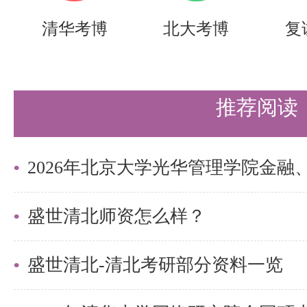
但低分考生（359分、363分）依
清华考博
北大考博
复
分以上的考生却未录取，再次印
盛世清北团队点评：
推荐阅读
无论是高录取率的专业，还是低录
试都同样关键。高录取率不意味着
录取率则更要求初试、复试双双拿
盛世清北师资怎么样？
方向，都要做好复试准备——初试
决定你能走到最后。
盛世清北-清北考研部分资料一览
三、复试占比与成绩核算