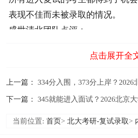
表现不佳而未被录取的情况。
盛世清北团队点评：
全员录取的结果相对少见，但这并
点击展开全
松。从数据中可以看到，不同初试
录取，复试表现同样发挥了积极作
上一篇：
334分入围，373分上岸？2026北京大学医学
定基础，一个保结果——同等重要
下一篇：
345就能进入面试？2026北京大学地
三、复试规则解读：权重分配与成
当前位置:
首页
>
北大考研-复试录取
>
根据复试办法，复试成绩与总成绩
总成绩计算：总成绩 = 初试成绩总分 ÷ 