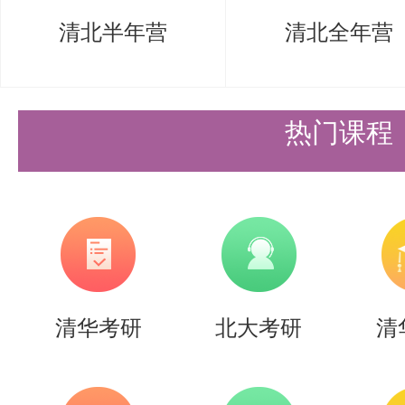
生不允许进入面试环节。
清北半年营
清北全年营
2.复试成绩采用综合计分办法，实
格。各部分权重如下：
热门课程
盛世清北团队点评：
从权重分配可以看出，复试并不是
处于压线位置，只要复试表现良好
录取。建议考生在初试复习过程中
些积累和准备。
清华考研
北大考研
清
盛世清北十余年来专注于清华、北