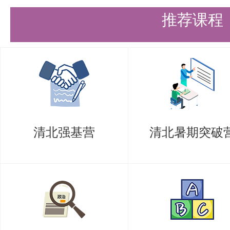
推荐课程
× 0.5。
1.复试内容包括笔试和面试两部
政治素质、学科知识结构、科学研
等。
（1）笔试：包括专业知识及专业
清北强基营
清北暑期突破
级学科命题，专业英语按照一级学
（2）面试：每名考生面试时间一般
需全程参加报到、笔试及面试各个