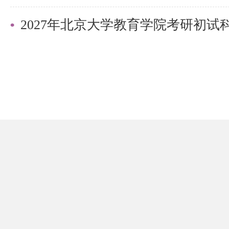
中的面试和外语考核积累素材。
2027年北京大学教育学院考研初
3. 提前梳理个人亮点。复试面试
问环节，建议提前整理自己的学习
相关活动，这样在面试中被问及时
己。
最后，盛世清北祝愿上岸的同学前
也不要气馁，来年卷土重来仍是英
北大不失豪迈。欢迎了解盛世清北
定制，清北营或清北优博计划。