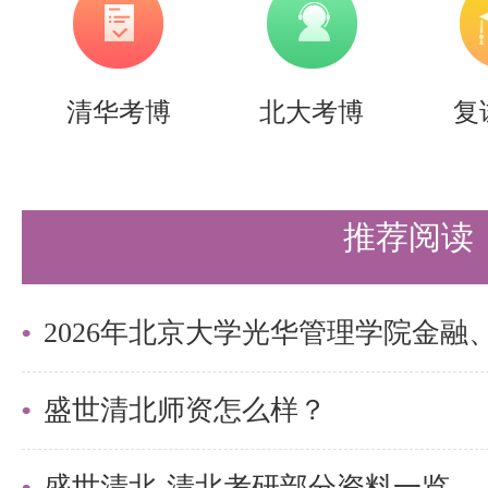
考生：初试与复试同等重要。因此
的过程中即开展综合备考，例如在
程中，已系统性融入复试备考相关
清华考博
北大考博
复
待初试结束后再仓促准备复试，而
进复试准备工作，以便从容应对、
推荐阅读
试启动后方才手忙脚乱、仓促上阵
重要提醒
以上所有数据分析、分数线、录取
盛世清北师资怎么样？
学解放军总医院第五医学中心202
盛世清北-清北考研部分资料一览