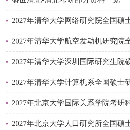
况。考研政策、招生名额、考试难
变化。备战2027年及以后的考生
发布的最新招生简章、专业目录
给2027考生的备考建议
1.多方收集信息，理性定位。 除
2027年清华大学深圳国际研究生
业近三年的实际录取分数区间和录
年份的数据做判断。
2.初试复试贯通准备。 在复习专
2027年北京大学国际关系学院考
习用口语复述知识点，或定期阅读