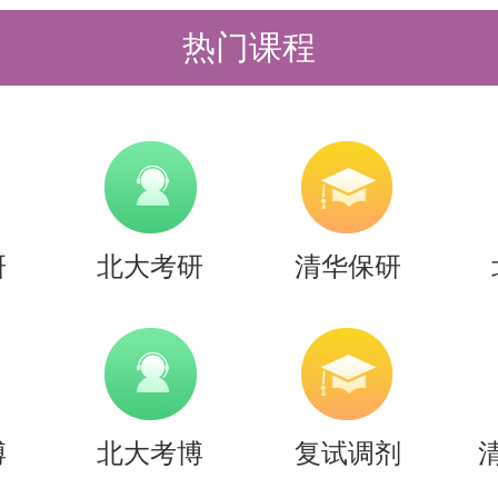
排可以看出，面试是一个综合性很强
热门课程
也看软素质。建议考生在初试复习的
科研经历、锻炼英语口语表达，并提
，这样在面试时会更加从容。初试与
，同步准备方能游刃有余。
研
北大考研
清华保研
十余年来专注于清华、北大考研辅导
试与复试同等重要。因此，建议考生
即开展综合备考，例如在盛世清北的“
系统性融入复试备考相关内容。我们
博
北大考博
复试调剂
束后再仓促准备复试，而应在初试阶