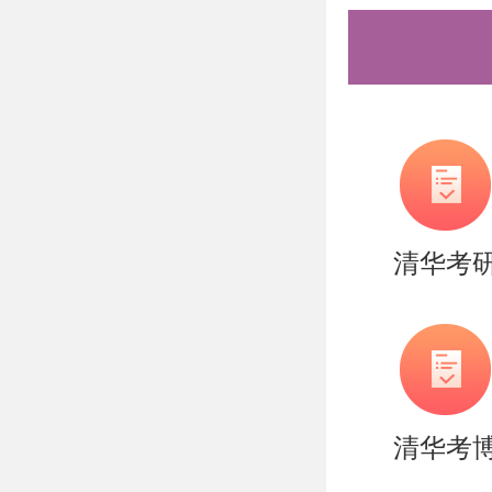
从复试安
看硬实力
识地积累
发展规划
同等重要
清华考
盛世清北
考生：初
的过程中
程中，已
清华考
待初试结