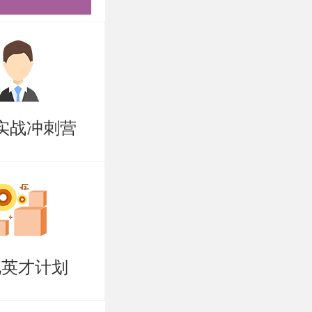
业决定。
钟（包括个
）；测试
识考查、能
实战冲刺营
家组成员按
考核无记名
面试分数，
试考核成绩
北英才计划