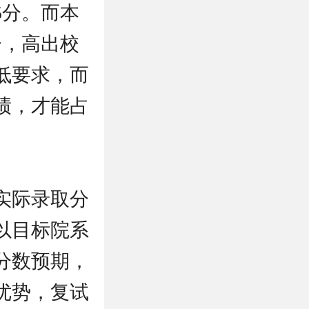
5分。而本
分，高出校
低要求，而
绩，才能占
实际录取分
以目标院系
分数预期，
优势，复试