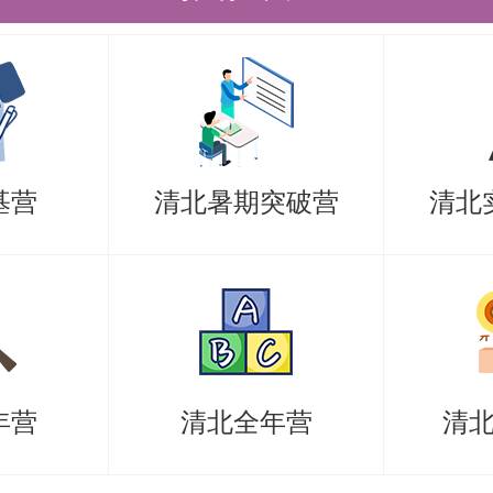
和专业英语笔试：具体考试内容由专
组面试：考生准备个人PPT汇报3分
学习和科研工作汇报、个人发展规划
n，包括英语听力与口语、专业和基础知
基营
清北暑期突破营
清北
综合素质考查、思想品德等。复试专
大学医学部硕士研究生招生考试面试
进行无记名评分，平均分即为考生的
京大学医学部硕士研究生招生考试面
面试成绩为百分制，60分为及格。
年营
清北全年营
清
团队点评：