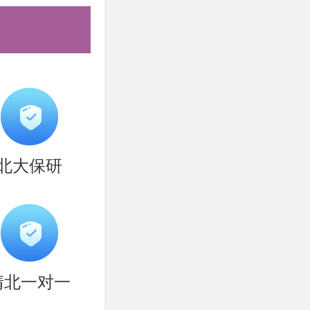
的环节，既
同时，有意
前构思个人
复试，两者
北大保研
，始终建议
在准备初试
清北营”课
不建议考生
清北一对一
段即同步推