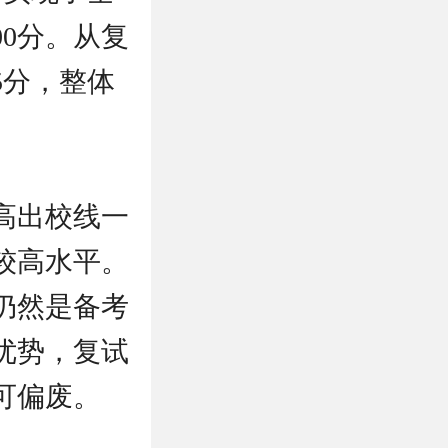
00分。从复
05分，整体
高出校线一
较高水平。
仍然是备考
优势，复试
可偏废。