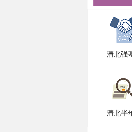
专业知识
复试专家
人陈述、
17mi
清北强
力考查、
照《北京
评分表》
记入《北
表》内，
清北半
盛世清北