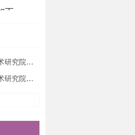
如下：
 + 复试成绩
录取名单解读
分及格；各
录取名单解读