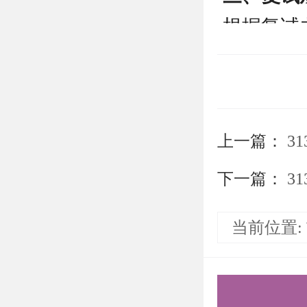
根据复试
1.成绩计
总成绩计算：
× 0.5。
上一篇：
31
复试成绩
下一篇：
部分权重
31
当前位置:
2.复试内