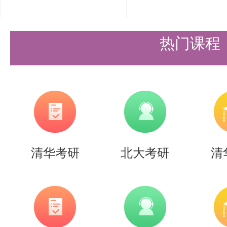
马原理和中国化的真题，找出规律
化，但是我们依然可以发现的是，
热门课程
在考，只不过考察的形式发生了变
要的作用就是能够训练答题思路，
文字表达方面的一些套话，能让老
逻辑清晰有条理的学生。
清华考研
北大考研
清
三、冲刺模考阶段（第3轮）（11月
根据考试实战要求，采用全真模拟
巧，查找知识盲区。因此，这时候