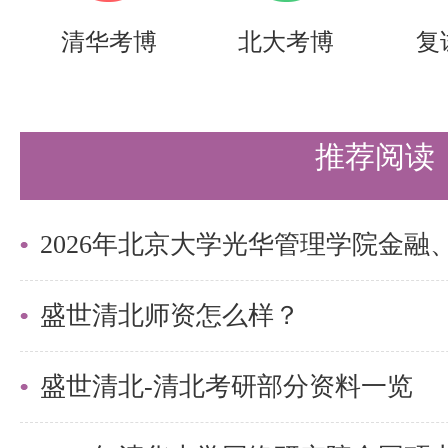
点，对自己整合的问题进行删减记
清华考博
北大考博
复
据真题删减非重要的知识点。反复
回复习，反复记忆，做到查缺补漏
推荐阅读
死角，做到考前最起码再记忆两遍
的阶段，要结合时事热点进行复习
识，不仅仅要做到横向上的具体知
向上的整体综合，把学过的知识真
盛世清北师资怎么样？
仅背诵下来。
盛世清北-清北考研部分资料一览
最后我提一下背诵这件事，马克思