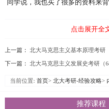
同学说，我也买了很多的资料来背
就是最后考试分数不高呢？答的多
么多，关键是要知道怎么正确的使
点击展开全
反复循环优化的过程，这个过程中
上一篇：
指导的，因为很多时候自己不清楚
北大马克思主义基本原理考研（645+824）资料（
是错，这就又涉及审题的问题，所
下一篇：
北大马克思主义发展史考研（645+824）资料（
以，但是有专业团队（不单单是考
当前位置:
首页
>
北大考研-经验攻略
>
是更保险的事情。
二、专题真题阶段（第2轮）（8月-
推荐课程