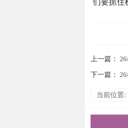
们要抓住
（4）北
大，复试
以上是关
研分数线
上一篇：
2
们节约时
下一篇：
2
需要说的
持。盛世
当前位置:
造，有清
实战营、