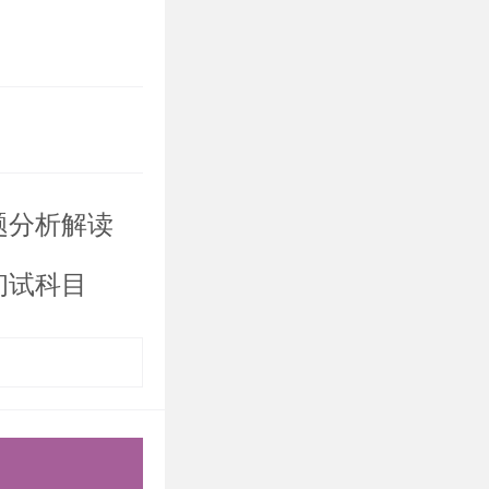
录取比例较
国化研究考
清北的同学
题分析解读
初试科目
，难以坚
学子量身打
破营、清北
清北全年营