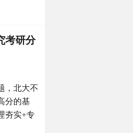
究考研分
题，北大不
高分的基
理夯实+专