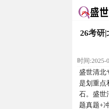
26考
时间:2025-
盛世清北
是划重点
石。盛世
题真题+