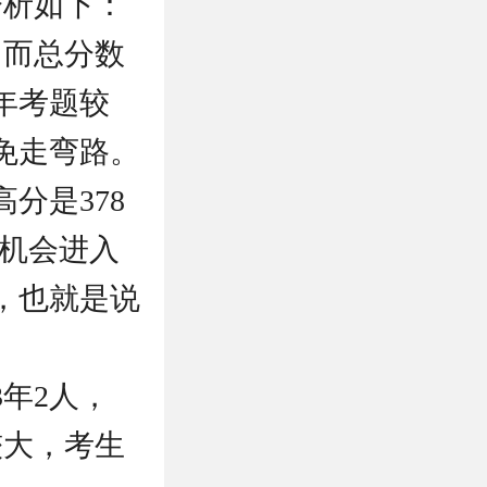
分析如下：
，而总分数
年考题较
免走弯路。
分是378
有机会进入
分，也就是说
3年2人，
较大，考生