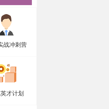
盲区强技
院系，专攻
问题，咨询
实战冲刺营
北英才计划