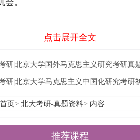
机会。
大马克思主义中国化研究硕士的复试
会淘汰一部分，要非常重视复试；
点击展开全文
于【26考研|北京大学马克思主义中
解读】的内容，希望能帮助准备考研
6考研|北京大学国外马克思主义研究考研真
间，提高上岸的成功率！
6考研|北京大学马克思主义中国化研究考研
是，考清北竞争大，压力大，没方法
清北-清北考研集训营，为清北考研
首页
>
北大考研-真题资料
>
内容
北先行营、清北强基营、清北暑期突
清北冲刺营，更有清北清北半年营和
推荐课程