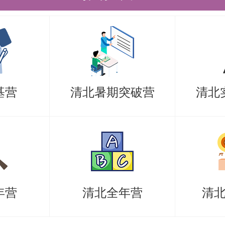
清北学长领学，班主任全程督学，补
技能拔高，学员遍布清华北大各主干
考研备考资料及清北考研集训营相关
基营
清北暑期突破营
清北
老师。
年营
清北全年营
清