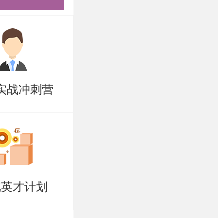
盲区强技
院系，专攻
问题，咨询
实战冲刺营
北英才计划