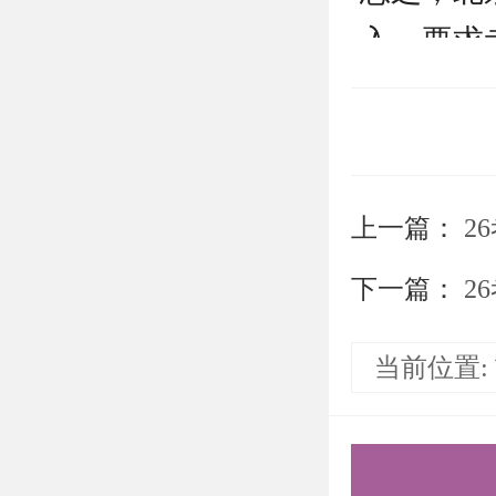
入，要求
储备。但
手同行，
以上是关
上一篇：
2
研科目全
节约时间
下一篇：
2
需要说的
当前位置:
持。盛世
造，有清
实战营、