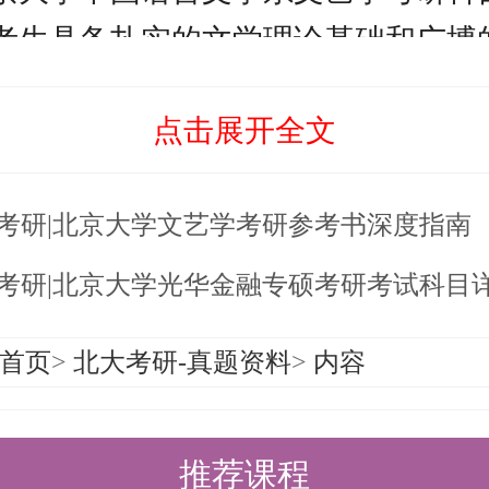
考生具备扎实的文学理论基础和广博
只要你坚定信念、科学备考，盛世清
点击展开全文
助你圆梦北大，开启学术新篇章！
于【
26考研|北京大学中国语言文学
6考研|北京大学文艺学考研参考书深度指南
览
】的内容，希望能帮助准备考研清
，提高上岸的成功率！
6考研|北京大学光华金融专硕考研考试科目
是，考清北竞争大，压力大，没方法
首页
>
北大考研-真题资料
>
内容
清北-清北考研集训营，为清北考研
北先行营、清北强基营、清北暑期突
推荐课程
清北冲刺营，更有清北清北半年营和