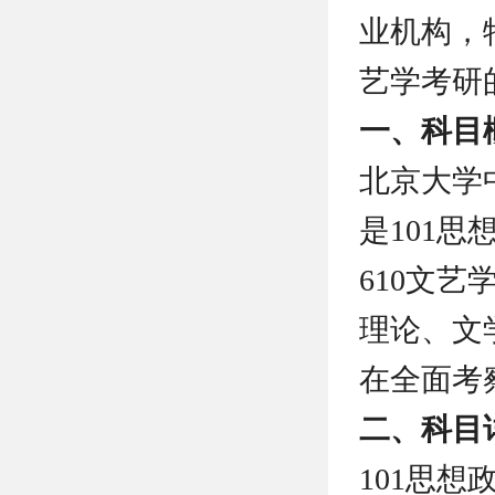
业机构，
艺学考研
一、科目
北京大学
是101
610文
理论、文
在全面考
二、科目
101思想