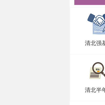
可选择，
巧，专项
清北。
更多清北
清北强
盛世清北
清北半