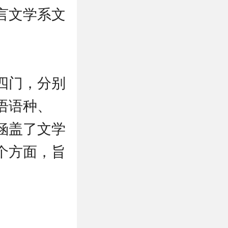
言文学系文
。
四门，分别
外语语种、
目涵盖了文学
个方面，旨