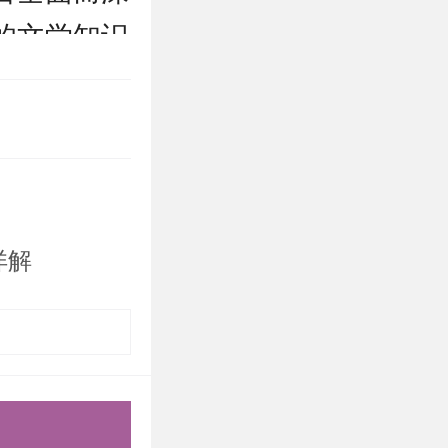
的文学知识
北将与你携
系文艺学考
北的同学们
详解
，难以坚
学子量身打
破营、清北
清北全年营