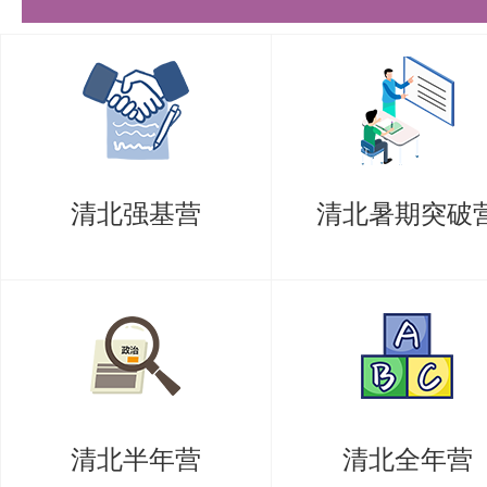
历年真题解析与命题趋势分析；
导师研究方向深度解读；
全真模拟面试与个性化指导。
温馨提示：复试期间交通食宿自理
清北强基营
清北暑期突破
12:00前完成缴费（100元/人）。
盛世清北以专业服务助力考生突破
以上是关于【26考研|北京大学智能
全解析】的内容，希望能帮助准备
时间，提高上岸的成功率！
清北半年营
清北全年营