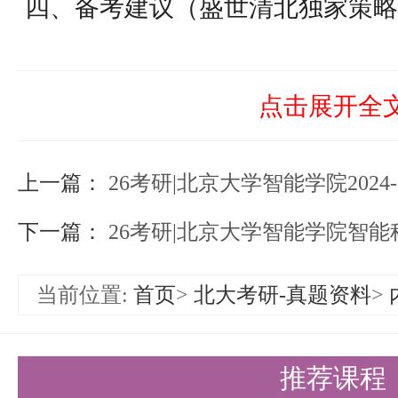
四、备考建议（盛世清北独家策略
上机考试突击：通过OpenJudg
点训练数据结构与基础算法；
点击展开全
面试精准准备：结合报考方向研读
上一篇：
目细节，强化英语口语表达；
26考研|北京大学智能学院2024-20
材料优化：科研成果需量化成果（
下一篇：
26考研|北京大学智能学院智能科学
名次），研究计划突出学术创新性
当前位置:
首页
>
北大考研-真题资料
>
五、盛世清北全程护航
十余年专注清北考情，盛世清北提
推荐课程