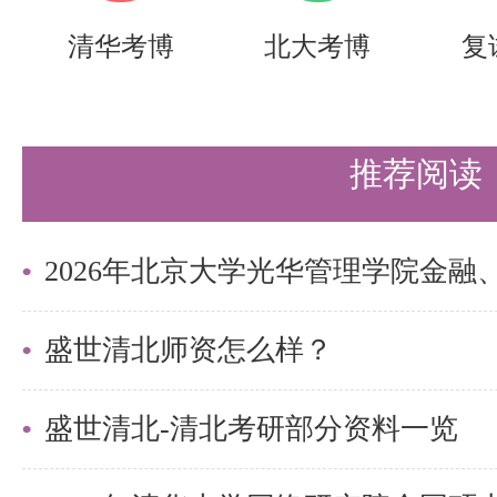
抢跑优势：大一大二提前备考可降
清华考博
北大考博
复
率。
盛世清北寄语：
推荐阅读
考研之路需科学规划与高效执行并
础、精准策略、坚定信念，圆梦北
以上是关于【26考研|北京大学智能学
试名单及拟录取名单汇总】的内容
盛世清北师资怎么样？
清北的同学们节约时间，提高上岸
盛世清北-清北考研部分资料一览
需要说的是，考清北竞争大，压力