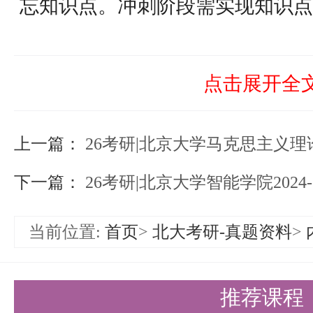
忘知识点。冲刺阶段需实现知识点
程调度与计算机组成原理中断处理
觉解题”境界。
点击展开全
关键注意事项
上一篇：
时间管理
26考研|北京大学马克思主义理论
专业课复习宁早勿晚，避免后期因
下一篇：
26考研|北京大学智能学院2024-20
间。
当前位置:
首页
>
北大考研-真题资料
>
效率提升
拒绝机械刷题，通过错题分析定位
推荐课程