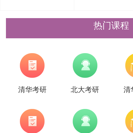
清北营：提供强基计划、暑期突破
程，覆盖真题解析、导师论文研读
热门课程
个性化服务：针对跨考生、在职考
案，强化薄弱科目。
心态与执行
克服焦虑：考研是持久战，需平衡
清华考研
北大考研
清
动30分钟）。
经验借鉴：参考上岸学长多样本经
偏差”误导（如盲目追求短期冲刺