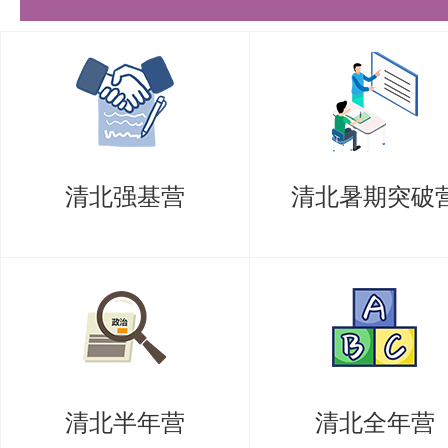
漏。
基础优先
大纲与基本概念是复习根基，需反
《计算机组成原理》、汤小丹《操
清北强基营
清北暑期突破
真题利用
真题贯穿备考全程，初期用于考点
项训练，后期用于全真模拟。
备考资源推荐
盛世清北辅导体系：
清北半年营
清北全年营