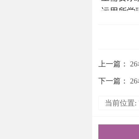
运用所学
201 英语
）：主要
能力。英
上一篇：
2
公共课成
影响。因
下一篇：
2
力的提升
当前位置:
645 
原理专业
主义基本