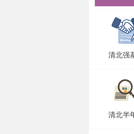
作，理解
合实际进
824 
国化的历
清北强
思主义中
知识，并
要关注中
的时代意
清北半
招生计划：
人，统考