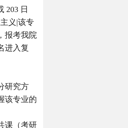
 203 日
思主义|该专
，报考我院
名进入复
分研究方
握该专业的
共课（考研