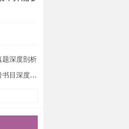
3 日语
作等方面的
中不仅影响
真题深度剖析
究产生间接
累和综合能
目深度剖析
思主义基本
生对马克思
读经典著