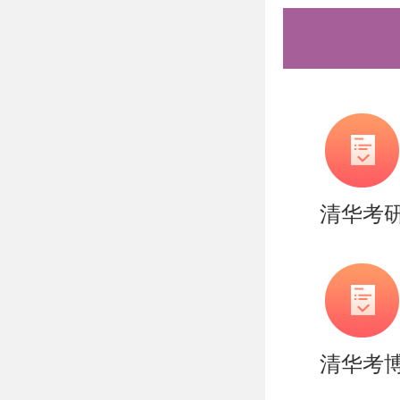
生需要付
结语
报考北大
一次机遇
和要求，
清华考
力。盛世
辅导和支
以上是关
科目解析
清华考
的同学们