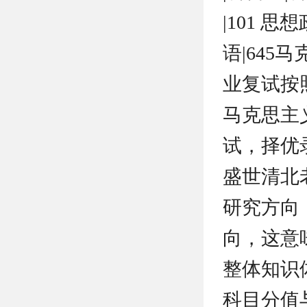
|101 思
语|645
业复试按
马克思主
试，择优
盛世清北
研究方向
向，这意
整体知识
科目分值