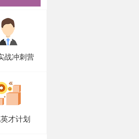
，并能够结
克思主义中
果以及马克
实战冲刺营
统掌握相关
题。考生需
主义中国化
北英才计划
推免 2
常激烈，考