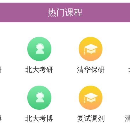
出更多的努力，才能在众多竞争者中
热门课程
国外马克思主义研究专业，既是一次
。希望同学们能够充分认识到该专业
制定科学合理的备考计划，脚踏实地
研
北大考研
清华保研
清北将始终陪伴在大家身边，为大家
持，助力大家实现自己的北大梦。
于【26考研|北大国外马克思主义研
与备考指南】的内容，希望能帮助准
博
北大考博
复试调剂
节约时间，提高上岸的成功率！