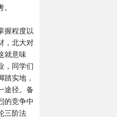
考。
掌握程度以
材，北大对
这就意味
业，同学们
脚踏实地，
一途径。备
烈的竞争中
轮三阶法