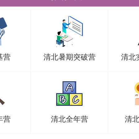
马克思主义的基本立场、观点和方法
行阐述和应用。
中国化的马克思主义：该科目通常涵盖马
史进程、马克思主义中国化的理论成
基营
清北暑期突破营
清北
国化的实践探索等内容。要求考生系
能够运用所学知识分析问题和解决问
国社会主义建设的实践，理解马克思
义和现实价值。
年营
清北全年营
清
2025 年该专业计划招收 4 人，其中
名额仅 2 人。这意味着统考竞争将异