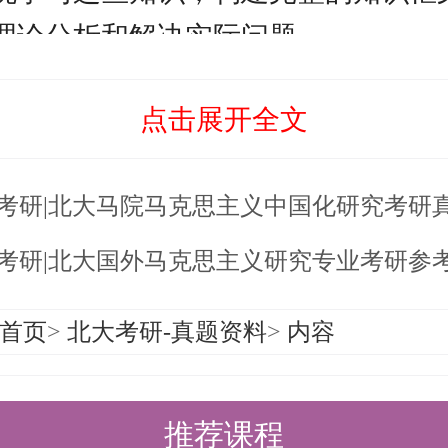
理论分析和解决实际问题。
（一）（考生也可选择 202 俄语 或 20
点击展开全文
考察考生的英语阅读理解、翻译、写
语作为一门重要的工具学科，在考研
6考研|北大马院马克思主义中国化研究考研
绩，还可能对专业课的文献阅读和研
此，考生需要注重英语基础知识的积
6考研|北大国外马克思主义研究专业考研参考书
。
首页
>
北大考研-真题资料
>
内容
马克思主义基本原理：这是北京大学马克
考研的专业课科目之一，重点考查考
推荐课程
原理的掌握和理解。考生需要深入研