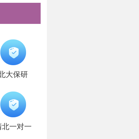
脱颖而出。
挑战，也是
考研的特点
、勤奋努
北大保研
提供专业的
究专业考研
备考研清北
清北一对一