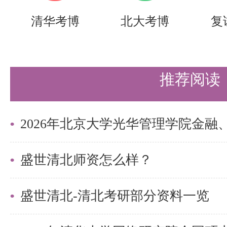
备考北大汇丰金融专硕是一项艰巨
清华考博
北大考博
复
考生掌握了正确的备考策略和方法
岸。盛世清北愿与广大考生携手共
推荐阅读
创辉煌未来！
以上是关于【26考研|北大汇丰金
备考策略】的内容，希望能帮助准
约时间，提高上岸的成功率！
盛世清北师资怎么样？
需要说的是，考清北竞争大，压力
盛世清北-清北考研部分资料一览
持。盛世清北-清北考研集训营，