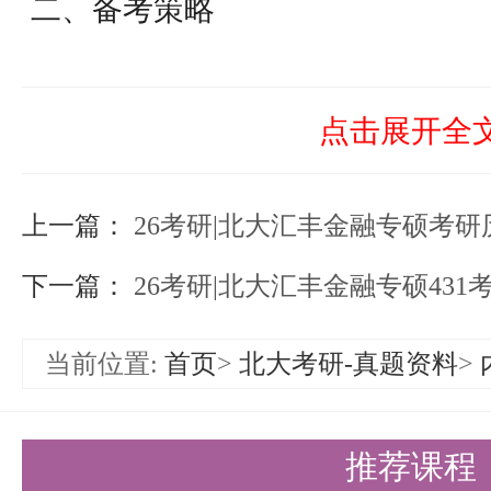
二、备考策略
1. 系统复习，夯实基础
考生应全面复习微观经济学和统计
点击展开全
本概念和原理，掌握基本方法和技
上一篇：
按照教材章节顺序进行复习，并结
26考研|北大汇丰金融专硕考
巩固所学知识。
下一篇：
26考研|北大汇丰金融专硕431
2. 突出重点，攻克难点
当前位置:
首页
>
北大考研-真题资料
>
针对重点考点和难点考点，考生应
题和历年真题，提高解题能力和应
推荐课程