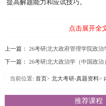
提高解题能力和应试技巧。
关注时事热点：结合所学专业知识
点，培养分析问题和解决问题的能
点击展开全
保持身心健康：备考过程中要注意
上一篇：
心态，确保身心健康，以最佳状态
26考研|北大政府管理学院政治
总之，备考北大政府管理学院政治
下一篇：
26考研|北大政治学（中国政
要考生具备扎实的基础知识、全面
当前位置:
首页
>
北大考研-真题资料
>
考策略。希望以上指南能为考生提
以上是关于【26考研|北大政府管
推荐课程