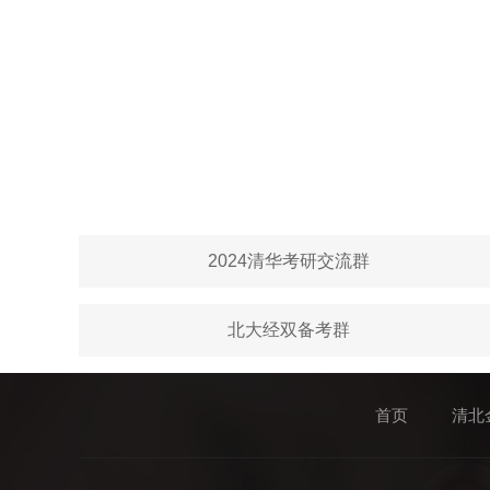
2024清华考研交流群
北大经双备考群
首页
清北