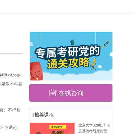
，其秋季报名信
拟录取本科直
在线咨询
信息）不得修
推荐课程
北京大学828电子信
料不予退还。
息基础考研定向营