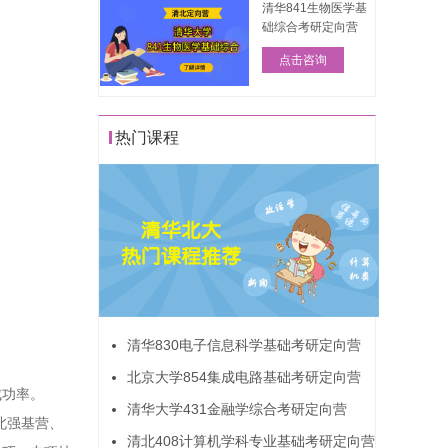
清华841生物医学基
础综合考研定向营
点击咨询
热门课程
清华830电子信息科学基础考研定向营
北京大学854集成电路基础考研定向营
成功率。
清华大学431金融学综合考研定向营
北强基营、
清北408计算机学科专业基础考研定向营