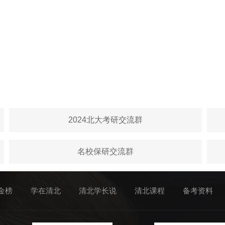
2024北大考研交流群
名校保研交流群
金榜
学在清北
清北学长说
清北课程
备考资料