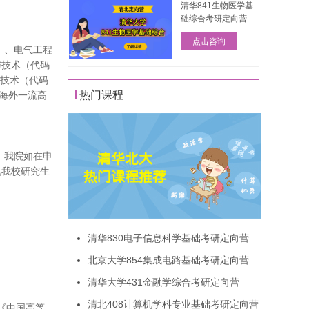
清华841生物医学基
础综合考研定向营
点击咨询
0）、电气工程
程与技术（代码
息技术（代码
热门课程
于海外一流高
续。我院如在申
见我校研究生
清华830电子信息科学基础考研定向营
北京大学854集成电路基础考研定向营
清华大学431金融学综合考研定向营
清北408计算机学科专业基础考研定向营
《中国高等