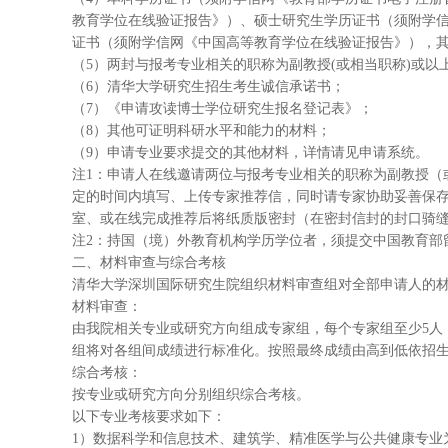
教育学位在线验证报告》）、硕士研究生学历证书（须附学
证书（须附学信网《中国高等教育学位在线验证报告》），
（5）两封与报考专业相关的职称为副教授(或相当职称)或以
（6）清华大学研究生招生考生诚信承诺书；
（7）《申请攻读博士学位研究生报名登记表》；
（8）其他可证明科研水平和能力的材料；
（9）申请专业要求提交的其他材料，详情请见申请系统。
注1：申请人在线邀请两位与报考专业相关的职称为副教授（
定的时间内填写、上传专家推荐信，同时请专家协助妥善保
室、或在线完成推荐后将纸质版密封（在密封信封的封口骑
注2：持国（境）外教育机构学历学位者，须提交中国教育部
二、材料审查与综合考核
清华大学深圳国际研究生院组织材料审查组对全部申请人的
材料审查：
由我院相关专业或研究方向组成专家组，每个专家组至少5人
组将对各组间成绩进行标准化。按照最终成绩由高到低依招生计划
综合考核：
按专业或研究方向分别组织综合考核。
以下专业考核要求如下：
1）数据科学和信息技术、建筑学、精准医学与公共健康专业