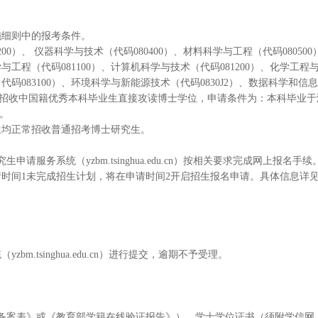
施细则中的报考条件。
200）、 仪器科学与技术（代码080400）、材料科学与工程（代码08050
科学与工程（代码081100）、计算机科学与技术（代码081200）、化学工
程（代码083100）、环境科学与新能源技术（代码0830J2）、数据科学和信
海外高校招收中国籍优秀本科毕业生直接攻读博士学位，申请条件为：本科毕业
）。
但均正常招收普通招考博士研究生。
服务系统（yzbm.tsinghua.edu.cn）按相关要求完成网上报名手
请时间1未完成招生计划，将在申请时间2开启招生报名申请。具体信息详
.tsinghua.edu.cn）进行提交，逾期不予受理。
备案表》或《教育部学籍在线验证报告》）、学士学位证书（须附学信网