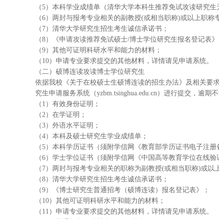
（5）本科学业成绩单（清华大学本科生推荐免试攻读研究生
（6）两封与报考专业相关的副教授(或相当职称)或以上职
（7）清华大学研究生招生考生诚信承诺书；
（8）《申请攻读推荐免试硕士/博士学位研究生报名登记表》
（9）其他可证明科研水平和能力的材料；
（10）申请专业要求提交的其他材料，详情请见申请系统。
（二）硕博连读攻读博士学位研究生
依据我校《关于在校硕士生硕博连读的招生办法》及相关要求进行申请。
究生申请服务系统（yzbm.tsinghua.edu.cn）进行提交，逾
（1）有效身份证明；
（2）在学证明；
（3）外语水平证明；
（4）本科及硕士研究生学业成绩单；
（5）本科学历证书（须附学信网《教育部学历证书电子注册
（6）学士学位证书（须附学信网《中国高等教育学位在线验
（7）两封与报考专业相关的职称为副教授(或相当职称)或以
（8）清华大学研究生招生考生诚信承诺书；
（9）《博士研究生普通招考（硕博连读）报名登记表》；
（10）其他可证明科研水平和能力的材料；
（11）申请专业要求提交的其他材料，详情请见申请系统。