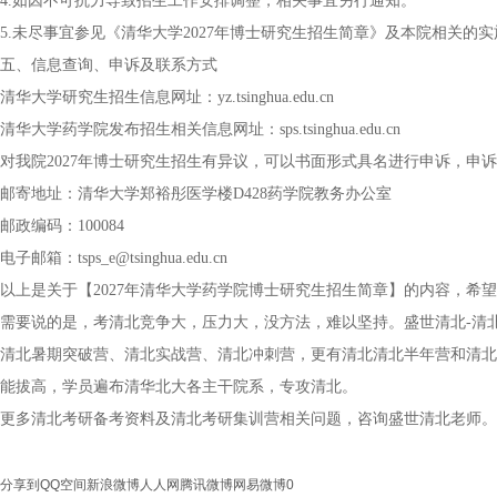
4.如因不可抗力导致招生工作安排调整，相关事宜另行通知。
5.未尽事宜参见《清华大学2027年博士研究生招生简章》及本院相关的
五、信息查询、申诉及联系方式
清华大学研究生招生信息网址：yz.tsinghua.edu.cn
清华大学药学院发布招生相关信息网址：sps.tsinghua.edu.cn
对我院2027年博士研究生招生有异议，可以书面形式具名进行申诉，申
邮寄地址：清华大学郑裕彤医学楼D428药学院教务办公室
邮政编码：100084
电子邮箱：tsps_e@tsinghua.edu.cn
以上是关于【2027年清华大学药学院博士研究生招生简章】的内容，希
需要说的是，考清北竞争大，压力大，没方法，难以坚持。盛世清北-清
清北暑期突破营、清北实战营、清北冲刺营，更有清北清北半年营和清北
能拔高，学员遍布清华北大各主干院系，专攻清北。
更多清北考研备考资料及清北考研集训营相关问题，咨询盛世清北老师。
分享到
QQ空间
新浪微博
人人网
腾讯微博
网易微博
0