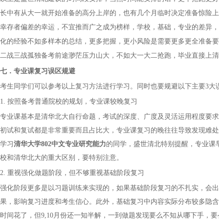
长中有从大一就开始准备的高分上岸的，也有几个月临时决定准备惊险上
幸存者偏差的幸运，不宜推而广之成为榜样，学校，基础，专业的差异，
化的经验不如多样本的总结，更多把握，更小风险是需要更多更全准备要
二战三战孤独备考前途渺茫压力山大，不如大一大二抢跑，毕业直接上清
七．
专业课复习误区规避
考生同学们可以参考以上复习方法进行学习。同时也要规避以下主要
3大
1. 按照备考普通院校的规划，专业课较晚复习
专业课基本是清华北大自行命题，考试的深度、广度及灵活运用程度要求
初试和复试都是非常重要而且占比大，专业课复习的晚往往导致发现难处
学习
清华大学
802中文专业研究能力
的同学，
盛世清北特别提醒，专业课
校和清华北大的重大区别，要特别注意。
2. 重视强化做题阶段，但不够重视基础阶段复习
强化阶段更多是以习题训练来实现的，如果基础阶段复习的不扎实，会出
果，影响复习进度和考生信心。此外，基础复习中内容实际分布较多隐含
时间花了，但
9,10月份还一知半解，一到做题发现要么不知从哪下手