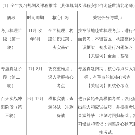
（1）
全年复习规划及课程推荐（具体规划及课程安排咨询盛世清北老师
阶段
时间周期
核心目标
关键任务与重点
考点梳理阶
11
月
-
次
全面梳理、
构
按章节地毯式梳理考点，进行
段
（第一
年
6
月
建知识框架，
面复习，不留盲区，构建整体
轮）
夯实基础
识框架，初步进行习题练习
【关键词】全面，基础
专题真题阶
7
月
-8
月
攻克重难点，
专题真题归纳
，
核心考点深入
段
（第二
深入掌握核心
握，有重点的抓核心考点
轮）
考点
【关键词】抓核心考点
百天
实战
冲
9
月
-12
月
模拟实战，查
进行
多轮
全真模拟考试，强化
刺阶段
（第
漏补缺，
冲刺
出能力
和应试技巧，并根据考
三轮）
备战
查漏补缺；冲刺时
回归基础，
习错题和笔记；调整身心状态
接考试
。