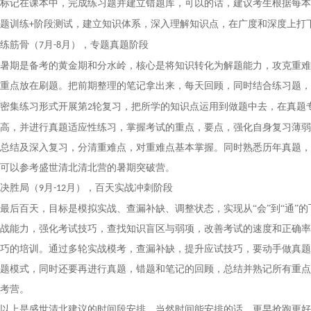
标记在课本中，完成练习题并建立错题库，可以的话，建议考生根据每本
题训练
阶段测试，建立知识体系，深入理解知识点，在广度和深度上打
+
练筋骨
（
月
月），
专题真题阶段
7
-
8
暑期是备考的黄金期和分水岭，核心是将知识转化为解题能力，攻克重难
重点放在刷题。把前期整理的笔记拿出来，每天回顾，同时结合练习题，
密集练习形式开展第
轮复习，把所学的知识点运用到做题中去，在真题
2
高，并进行真题适应性练习，掌握考试的重点，要点，强化自身复习薄弱
总结及深入复习，分清重难点，对重难点基本掌握。同时熟悉历年真题，
可以参考盛世清北
清北营
的
暑期突破营。
决胜局
（
月
月
），
百天实战冲刺
阶段
9
-
12
最后百天，目标是模拟实战、查漏补缺、调整状态，实现从
“会”到“通”
战能力，强化考试技巧，查找知识盲区与弱项，改善考试的速度和正确率
巧的培训。通过多轮实战模考，查漏补缺，提升应试技巧，要动手做真题
题模式，同时还要再进行真题，错题和笔记的回顾，总结并熟记所有重点
考
营
。
以上是盛世清北建议的时间段安排，当然时间能安排的话，更早抢跑更好