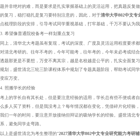
题并非绝对的难，而是要求是扎实掌握基础上的灵活运用，把真题反复做
的复习，稳打稳扎是复习要特别注意的，因此，
对于
清华大学
802中文
点梳理阶段的安排，引导考试同学重视基础，打牢基础，千万不要认为我
3. 希望像普通院校备考一样划重点复习
同上，清华北大考题虽有复现，考试的深度、广度及灵活运用程度要求都
对清北考研的。往年不考的，今年可能考，往年考的，今年未必考或结合
透题那更是不要想，万变不离其宗，越是名校越是公平的，扎实全面复习
规划，
盛世清北三轮三阶课程体系中规划了专题真题阶段，帮助考试同学
变应万变。
4. 照搬学长的经验
考上的学长自有其长处，但是要注意经验的适用，学长总有些不便或者自
么多人买了资料，但是我没考上？每年情况都在变化，凭借碎片化经验，
我们一年的时间，要注意开放接纳但辩证的吸纳学长的经验。盛世清北专
系，避免同学走弯路。
以上是盛世清北为考生整理的
“
202
7
清华大学
802中文专业研究能力
考研辅