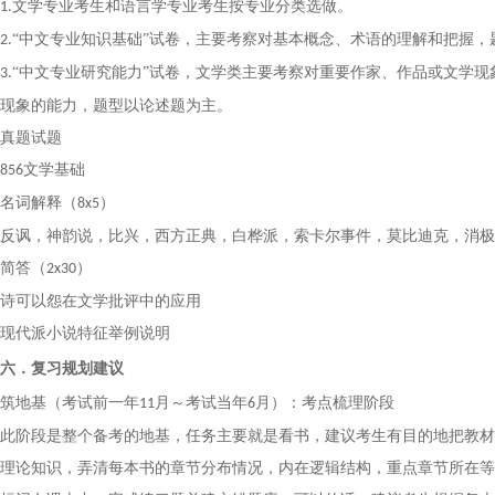
文学专业考生和语言学专业考生按专业分类选做。
1.
“中文专业知识基础”试卷，主要考察对基本概念、术语的理解和把握
2.
“中文专业研究能力”试卷，文学类主要考察对重要作家、作品或文学
3.
现象的能力，题型以论述题为主。
真题试题
文学基础
856
名词解释（
）
8x5
反讽，神韵说，比兴，西方正典，白桦派，索卡尔事件，莫比迪克，消极
简答（
）
2x30
诗可以怨在文学批评中的应用
现代派小说特征举例说明
六．复习规划建议
筑地基
（考试前一年
月～考试当年
月）：
考点梳理阶段
1
1
6
此阶段是整个备考的地基，
任务主要就是看书，建议考生有目的地把教材
理论知识，弄清每本书的章节分布情况，内在逻辑结构，重点章节所在等