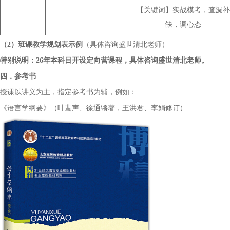
【关键词】实战模考，查漏补
缺，调心态
（
2）班课教学规划表示例
（
具体咨询盛世清北老师
）
特别说明：
2
6
年本科目开设
定向营
课程，
具体咨询盛世清北老师
。
四．参考书
授课以讲义为主，指定参考书为辅，
例如
：
《语言学纲要》（叶蜚声、徐通锵著，王洪君、李娟修订）