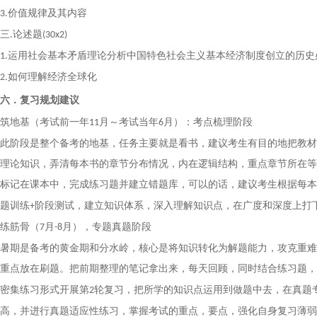
价值规律及其内容
3.
三
论述题
.
(30x2)
运用社会基本矛盾理论分析中国特色社会主义基本经济制度创立的历史
1.
如何理解经济全球化
2.
六．复习规划建议
筑地基
（考试前一年
月～考试当年
月）：
考点梳理阶段
1
1
6
此阶段是整个备考的地基，
任务主要就是看书，建议考生有目的地把教材
理论知识，弄清每本书的章节分布情况，内在逻辑结构，重点章节所在等
标记在课本中，完成练习题并建立错题库，可以的话，建议考生根据每本
题训练
阶段测试，建立知识体系，深入理解知识点，在广度和深度上打
+
练筋骨
（
月
月），
专题真题阶段
7
-
8
暑期是备考的黄金期和分水岭，核心是将知识转化为解题能力，攻克重难
重点放在刷题。把前期整理的笔记拿出来，每天回顾，同时结合练习题，
密集练习形式开展第
轮复习，把所学的知识点运用到做题中去，在真题
2
高，并进行真题适应性练习，掌握考试的重点，要点，强化自身复习薄弱