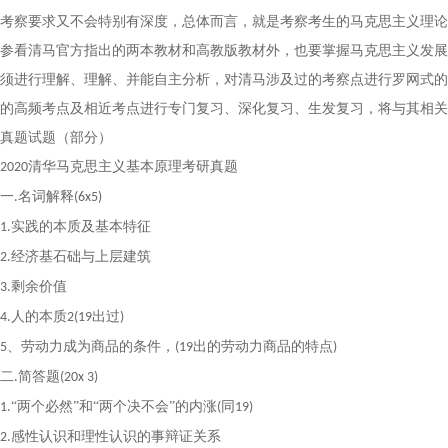
考察要求又不会特别有深度，总体而言，就是考察考生的马克思主义理论
参看清马官方指出的两本教材和高教版教材外，也要掌握马克思主义发展
须进行理解、理解、并能自主分析，对清马涉及过的考察点进行罗网式的
的高频考点及相近考点进行专门复习、深化复习、生发复习，将与其相关
真题试题（部分）
清华马克思主义基本原理考研真题
2020
一
名词解释
.
(6x5)
实践的本质及基本特征
1.
经济基石础与上层建筑
2.
剩余价值
3.
人的本质
出过
4.
2(19
)
、劳动力成为商品的条件，
出的劳动力商品的特点
5
(19
)
二
简答题
.
(20x 3)
“两个必然”和“两个决不会”的内涨
同
1.
(
19)
感性认识和理性认识的事辩证关系
2.