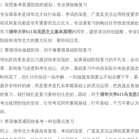
1. 按照备考普通院校的规划，专业课较晚复习
专业课基本是清华北大自行命题，考试的深度、广度及灵活运用程度要求
初试和复试都是非常重要而且占比大，专业课复习的晚往往导致发现难处
学习
清华大学
611马克思主义基本原理
的同学，
盛世清北特别提醒，专业
院校和清华北大的重大区别，要特别注意。
2. 重视强化做题阶段，但不够重视基础阶段复习
强化阶段更多是以习题训练来实现的，如果基础阶段复习的不扎实，会出
果，影响复习进度和考生信心。此外，基础复习中内容实际分布较多隐含
时间花了，但
9,10月份还一知半解，一到做题发现要么不知从哪下手
题并非绝对的难，而是要求是扎实掌握基础上的灵活运用，把真题反复做
的复习，稳打稳扎是复习要特别注意的，因此，
对于
清华大学
611马克
考点梳理阶段的安排，引导考试同学重视基础，打牢基础，千万不要认为
间。
3. 希望像普通院校备考一样划重点复习
同上，清华北大考题虽有复现，考试的深度、广度及灵活运用程度要求都