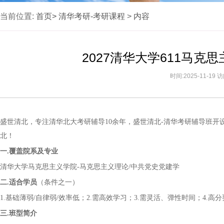
当前位置:
首页>
清华考研-考研课程
>
内容
2027清华大学611马
时间:2025-11-19
盛世清北，专注清华北大考研辅导
10
余
年，盛世清北
-清华考研辅导班开
北！
一
.覆盖院系
及专业
清华大学马克思主义学院
-马克思主义理论/中共党史党建学
二
.适合学员
（条件之一）
1.基础薄弱/自律弱/效率低；2.需高效学习；3.需灵活、弹性时间；4.高
三
.班型简介