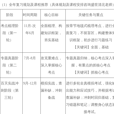
（1）
全年复习规划及课程推荐（具体规划及课程安排咨询盛世清北老师
阶段
时间周期
核心目标
关键任务与重点
考点梳理阶
11
月
-
次
全面梳理、
构
按章节地毯式梳理考点，进行
段
（第一
年
6
月
建知识框架，
面复习，不留盲区，构建整体
轮）
夯实基础
识框架，初步进行习题练习
【关键词】全面，基础
专题真题阶
7
月
-8
月
攻克重难点，
专题真题归纳
，
核心考点深入
段
（第二
深入掌握核心
握，有重点的抓核心考点
轮）
考点
【关键词】抓核心考点
百天
实战
冲
9
月
-12
月
模拟实战，查
进行
多轮
全真模拟考试，强化
刺阶段
（第
漏补缺，
冲刺
出能力
和应试技巧，并根据考
三轮）
备战
查漏补缺；冲刺时
回归基础，
习错题和笔记；调整身心状态
接考试
。