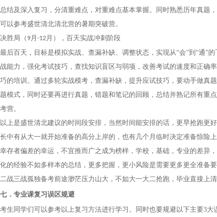
总结及深入复习，分清重难点，对重难点基本掌握。同时熟悉历年真题，
可以参考盛世清北
清北营
的
暑期突破营。
决胜局
（
月
月
），
百天实战冲刺
阶段
9
-
12
最后百天，目标是模拟实战、查漏补缺、调整状态，实现从
“会”到“通”
战能力，强化考试技巧，查找知识盲区与弱项，改善考试的速度和正确率
巧的培训。通过多轮实战模考，查漏补缺，提升应试技巧，要动手做真题
题模式，同时还要再进行真题，错题和笔记的回顾，总结并熟记所有重点
考
营
。
以上是盛世清北建议的时间段安排，当然时间能安排的话，更早抢跑更好
长中有从大一就开始准备的高分上岸的，也有几个月临时决定准备惊险上
幸存者偏差的幸运，不宜推而广之成为榜样，学校，基础，专业的差异，
化的经验不如多样本的总结，更多把握，更小风险是需要更多更全准备要
二战三战孤独备考前途渺茫压力山大，不如大一大二抢跑，毕业直接上清
七．
专业课复习误区规避
考生同学们可以参考以上复习方法进行学习。同时也要规避以下主要
3大