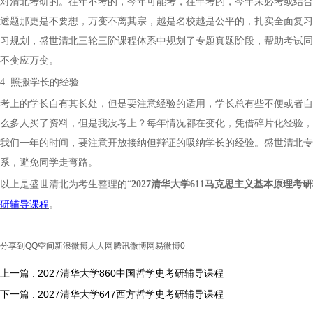
对清北考研的。往年不考的，今年可能考，往年考的，今年未必考或结合
透题那更是不要想，万变不离其宗，越是名校越是公平的，扎实全面复习
习规划，
盛世清北三轮三阶课程体系中规划了专题真题阶段，帮助考试同
不变应万变。
4. 照搬学长的经验
考上的学长自有其长处，但是要注意经验的适用，学长总有些不便或者自
么多人买了资料，但是我没考上？每年情况都在变化，凭借碎片化经验，
我们一年的时间，要注意开放接纳但辩证的吸纳学长的经验。盛世清北专
系，避免同学走弯路。
以上是盛世清北为考生整理的
“
202
7
清华大学
611马克思主义基本原理
考研
研辅导课程
。
分享到
QQ空间
新浪微博
人人网
腾讯微博
网易微博
0
上一篇 : 2027清华大学860中国哲学史考研辅导课程
下一篇 : 2027清华大学647西方哲学史考研辅导课程