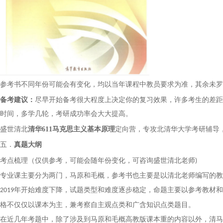
参考书不同年份可能会有变化，均以当年课程中教员要求为准，其余未罗
备考建议：
尽早开始备考很大程度上决定你的复习效果，许多考生的差距
时间，多学几轮，考研成功率会大大提高。
盛世清北
清华
611马克思主义基本原理
定向营，专攻北
清华大学考研辅导
五．
真题大纲
考点梳理（仅供参考，可能会随年份变化，可咨询盛世清北老师
)
专业课主要分为两门，马原和毛概，参考书
也
主要是以清
北
老师编写的教
年开始难度下降，试题类型和难度逐步稳定，命题主要以参考教材和
2019
格不仅仅以课本为主，兼考察自主观点类和广含知识点类题目。
在近几年考题中，除了涉及到马原和毛概高教版课本重的内容以外，清马