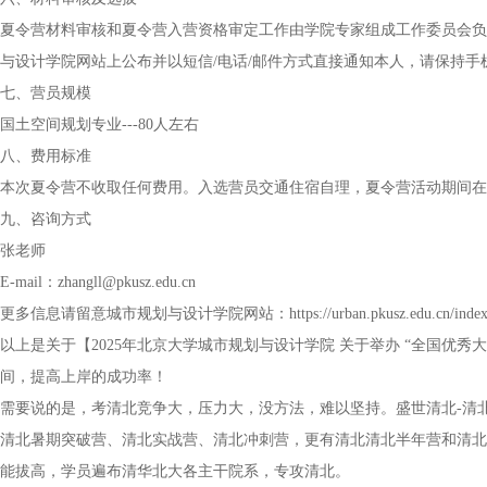
夏令营材料审核和夏令营入营资格审定工作由学院专家组成工作委员会负
与设计学院网站上公布并以短信/电话/邮件方式直接通知本人，请保持
七、营员规模
国土空间规划专业---80人左右
八、费用标准
本次夏令营不收取任何费用。入选营员交通住宿自理，夏令营活动期间在
九、咨询方式
张老师
E-mail：zhangll@pkusz.edu.cn
更多信息请留意城市规划与设计学院网站：https://urban.pkusz.edu.cn/index
以上是关于【2025年北京大学城市规划与设计学院 关于举办 “全国优
间，提高上岸的成功率！
需要说的是，考清北竞争大，压力大，没方法，难以坚持。盛世清北-清
清北暑期突破营、清北实战营、清北冲刺营，更有清北清北半年营和清北
能拔高，学员遍布清华北大各主干院系，专攻清北。