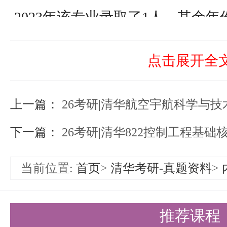
2023年该专业录取了1人，其余
业的招生并没有明显的扩招趋势，
点击展开全
于考生来说，每一个录取名额都弥
烈。因此，大家一定要抓住这难得
上一篇：
26考研|清华航空宇航科学与技术考
考。
下一篇：
26考研|清华822控制工程基
在备考过程中，考生要充分利用各
争力。盛世清北拥有丰富的教学资
当前位置:
首页
>
清华考研-真题资料
>
考生提供全面的备考支持。无论是
推荐课程
还是模拟考试、答疑解惑，盛世清