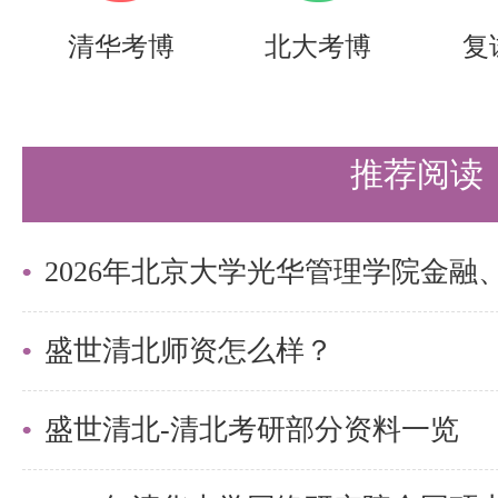
分数线深度剖析】的内容，希望能
清华考博
北大考博
复
学们节约时间，提高上岸的成功率
需要说的是，考清北竞争大，压力
推荐阅读
持。盛世清北-清北考研集训营，
造，有清北先行营、清北强基营、
实战营、清北冲刺营，更有清北清
盛世清北师资怎么样？
可选择，清北学长领学，班主任全
盛世清北-清北考研部分资料一览
巧，专项技能拔高，学员遍布清华
清北。