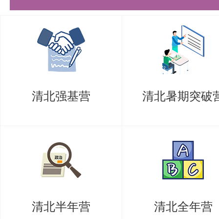
矢量积分定理：掌握高斯散度定理
积分定理。
正交曲线坐标系与场的唯一性定理
（如直角坐标、柱坐标、球坐标）
清北强基营
清北暑期突破
2. 电磁场的基本规律
电荷与电场：掌握库仑定律、高斯
本规律。
电流与磁场：理解电荷守恒定律、
流与磁场的基本规律。
清北半年营
清北全年营