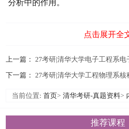
分析中的作用。
由系统函数零极点确定系统特性：
极点分析系统时域和频域特性的方
点击展开全
二、电磁场理论部分
上一篇：
1. 矢量分析与场论
27考研|清华大学电子工程系电子科
矢量概念与运算：掌握矢量的基本
下一篇：
27考研|清华大学工程物理系核
质。
当前位置:
首页
>
清华考研-真题资料
>
矢量微分算子及恒等式：理解并掌
义、性质及恒等式。
推荐课程