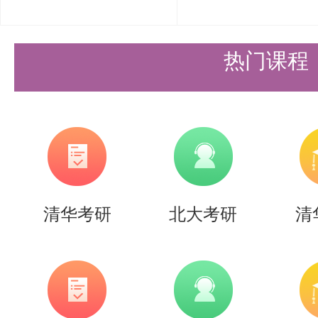
时变电磁场与麦克斯韦方程组：掌
电流（麦克斯韦-安培定律）及麦
热门课程
介质的电磁性质：了解电偶极子、
性质。
3. 静电场与静磁场
电势与电势的微分方程：掌握电势
清华考研
北大考研
清
微分方程。
静电场的能量与力：理解静电场的
方法。