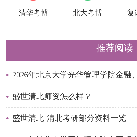
磁矢势与磁标势：了解磁矢势与磁
清华考博
北大考博
复
场分析中的应用。
磁场的能量与磁多极矩：掌握磁场
推荐阅读
极矩的概念。
4. 电磁波的传播与辐射
时谐电磁波的复数形式：理解时谐
法。
盛世清北师资怎么样？
坡印廷定理与坡印廷矢量：掌握坡
盛世清北-清北考研部分资料一览
廷矢量的物理意义。