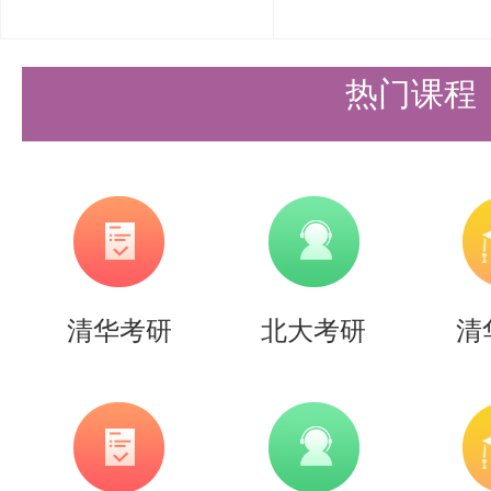
不仅有助于考生理解静电场与静磁
的电磁场计算提供有力支持。
热门课程
电磁波的传播与辐射
电磁波的传播与辐射是电磁场理论
解时谐电磁波的复数表示方法，掌
坡印廷矢量的物理意义。平面波的
清华考研
北大考研
清
中的应用，电磁波在介质界面反射
偶极辐射、天线辐射等电磁波辐射
需要深入理解和掌握的内容。这些