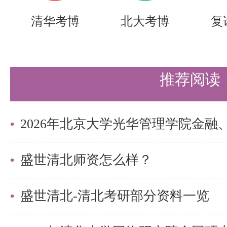
理解电磁波的传播与辐射特性，还
清华考博
北大考博
复
提供理论指导。
盛世清北提醒广大考生：备考83
推荐阅读
础，需以扎实的基础为基石，以灵
系统复习、强化练习、注重理解与
激烈的竞争中脱颖而出，实现自己
以上是关于【27考研|清华大学电
盛世清北师资怎么样？
术830考研考点精析】的内容，
盛世清北-清北考研部分资料一览
的同学们节约时间，提高上岸的成