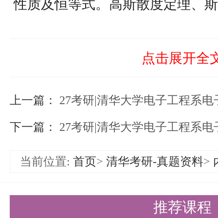
性质及恒等式。高斯散度定理、斯
定理，以及正交曲线坐标系与场的
必须掌握的重要知识点。这些基础
点击展开全
的学习提供了坚实的支撑。
上一篇：
电磁场的基本规律
27考研|清华大学电子工程系电子
电磁场的基本规律是理解电磁现象
下一篇：
27考研|清华大学电子工程系电子
仑定律、高斯定理等电荷与电场的
当前位置:
首页
>
清华考研-真题资料
>
恒定律、毕奥-萨伐尔定律等电流
变电磁场与麦克斯韦方程组，以及
推荐课程