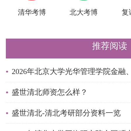
情况提交.
清华考博
北大考博
复
考生须对提交的全部报考材料的真
试开始前及入学报到时，学院还将
推荐阅读
进一步审查。对于申报虚假或不准
生考试纪律的行为，任何时候一经
试或录取资格；如已取得入学资格
盛世清北师资怎么样？
部《国家教育考试违规处理办法》
籍。
盛世清北-清北考研部分资料一览
三、缴费