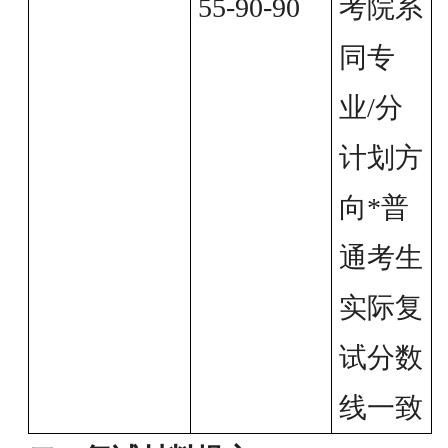
55-90-90
考院系
同专
业/分
计划方
向*普
通考生
实际复
试分数
线一致