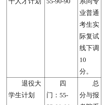
干人才计划
55-90-90
系同专
业普通
考生实
际复试
线下调
10
分。
退役大
四
总
学生计划
门：55-
分与报