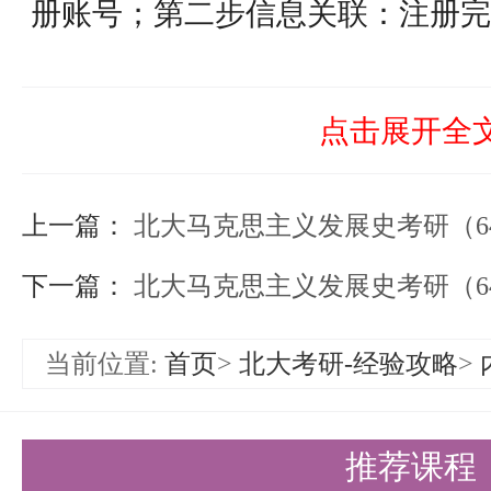
册账号；第二步信息关联：注册完
研究生】，填写本人身份证号（18
名号（9位）后点击保存。完成注
点击展开全
录后选择【硕士研究生】，点击左
上一篇：
北大马克思主义发展史考研（645+824）
载并打印。
(2)个人陈述。考生可登录北大研
下一篇：
北大马克思主义发展史考研（645+824）资料（
生】，点击“复试表格”下载并打
当前位置:
首页
>
北大考研-经验攻略
>
招网，在招生信息->硕士招生->
格按要求填写。
推荐课程