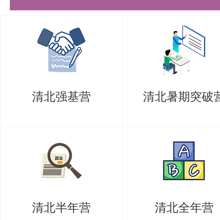
(3)有效身份证件复印件（正反面
(4)学历学位证书复印件（应届生
(5)考生本人签名的《诚信复试承
复试候考时考生须签订《诚信复试
清北强基营
清北暑期突破
遵守，不得对外透露或传播复试试
保材料真实，诚信应试。
(6)符合教育部《2025年全国硕
定》中可享受相应加分政策及少数
生，在复试前提交纸质版相关证明
清北半年营
清北全年营