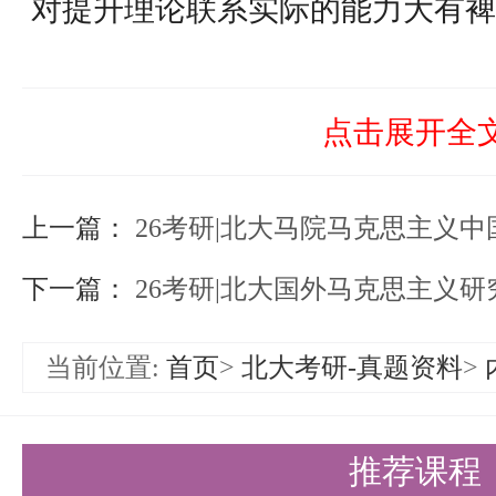
对提升理论联系实际的能力大有裨
第二遍梳理：有了第一遍的基础，
效。此时要深入理解并尝试记忆知
点击展开全
查，重点依然集中在马克思主义哲
上一篇：
历史事件主要运用唯物史观和唯物
26考研|北大马院马克思主义
中国化的复习中，毛泽东思想、邓
下一篇：
26考研|北大国外马克思主义研究
代中国特色社会主义思想是重中之
当前位置:
首页
>
北大考研-真题资料
>
逻辑严密且内容繁杂，细碎知识点
可对照参考书补充和完善大框架、
推荐课程