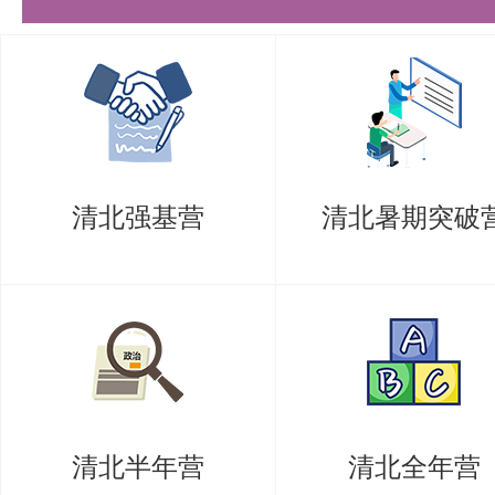
立思维导图。这样有助于构建知识
点，为后续的专业课背诵打下坚实
目背诵，因为后续背诵任务繁重，
支撑，背诵过程将异常痛苦。盛世
清北强基营
清北暑期突破
明，纯粹的文科思维难以在考试中
的反复循环优化至关重要。在这个
心指导能让你少走弯路，避免因不
题错误而失分。
真题阶段（第2轮）（8月 - 10月）
清北半年营
清北全年营