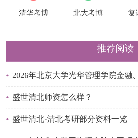
然会反复考查。考生可参照盛世清
清华考博
北大考博
复
和9月后的实战营学习方案，反复
冲刺阶段（第3轮）（11月 - 12月
推荐阅读
北大马克思主义中国化研究专业考
生最容易动摇的时期。此时，考生
干扰，全身心投入学习。根据考试
拟考试方式，强化考试技巧，查找
盛世清北师资怎么样？
以背诵为主，将专业课放在首位，
盛世清北-清北考研部分资料一览
前期整理的笔记逐章记忆。遇到不