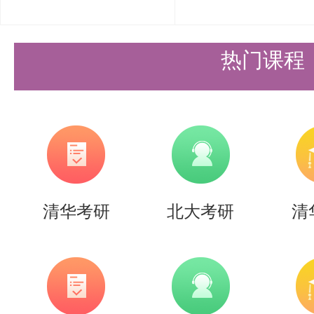
真题是备考不可或缺的宝贵资源，
向和偏好。在扎实掌握基础知识的
热门课程
固拔高，并开展真题适应性练习。
出考试常考部分，在背诵过程中给
原理的考查重点依然是马克思主义
认识论、辩证法等；中国化的考试
清华考研
北大考研
清
设的思想也多次出现。重者恒重，
真题分析，把握考试重点和要点，
提高复习效率。即便考试形式有所