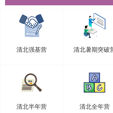
是大题，最后两题分值较高，一定
分阶段复习，步步为营
3 - 7月份：基础夯实，稳扎稳打
这个阶段要认认真真地研读《机械
清北强基营
清北暑期突破
计》这两本教材。一开始看教材就
说一样，一字不漏地仔细品味，争
懂。先完成《机械原理教程》的课
题目（机械设计的课后习题和相关
段）。教材至少要过三遍，第一遍
清北半年营
清北全年营