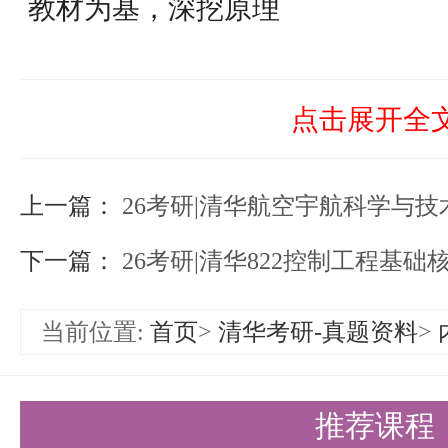
教材为基，深挖原理
专业课的复习要以清华自己的教材
永胜主编的紫色《机械原理教程》
点击展开全
《机械设计》。清华每年的考题都
上一篇：
其是经典例题和课后习题。考题更
26考研|清华航空宇航科学与
计算的要求相对较低，一般不会出
下一篇：
26考研|清华822控制工程基
因此，复习时一定要深入理解每种
当前位置:
首页
>
清华考研-真题资料
>
每年70 - 80％的考试题目都能
目。同时，清华的考题题量较大，
推荐课程