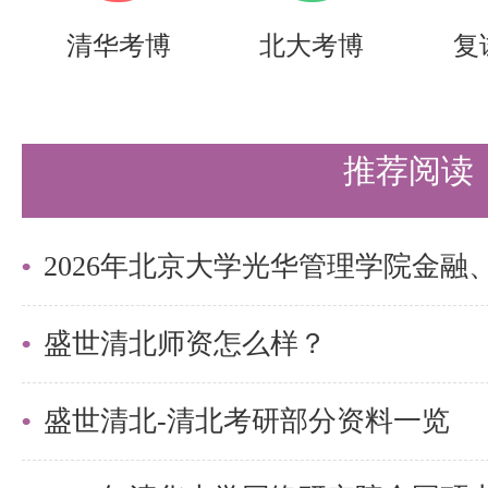
的备考之路更加顺畅。
清华考博
北大考博
复
8 - 10月份：真题练习，强化提升
往年真题是备考的重要法宝。虽然
推荐阅读
真题内容，但通过各种渠道，你总
课本看完1 - 2遍后，就可以开
点以近10年的真题为主，通过大
解。先将所有能收集到的真题题目
盛世清北师资怎么样？
格、题型、题量、考试范围、分值
盛世清北-清北考研部分资料一览
侧重点等。找到考试题目在教材中