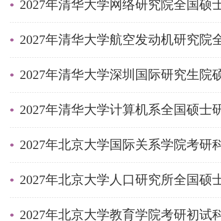
习相关内容，进行整理和总结。画
练使用圆规描点画图，掌握好画图
了不一定能画出来，而且画错后修
2027年清华大学深圳国际研究生
考盛世清北的百天集训，这里有大
在实战中不断提升自己的解题能力
11 - 12月份：冲刺模考，规范答题
2027年北京大学国际关系学院考
这个阶段要通过真题总结考试题型
关注重点章节，做一些题目保持手
建议不要花时间做错题集，而是将
2027年北京大学教育学院考研初