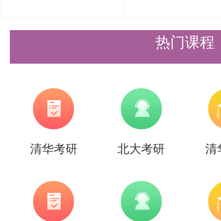
求全部理解透彻，但要对整体内容
知识点要彻底弄懂。第二遍借助其
热门课程
上面总结的重点目录，逐条进行复
图的形式对各个章节进行总结，边
有助于加深对知识点的理解和记忆
别注重概念的理解和记忆，将内容
清华考研
北大考研
清
个击破，做到心中有数。如果自己
自律性不够强，不妨考虑盛世清北
的学习方案、专业的教学团队和严